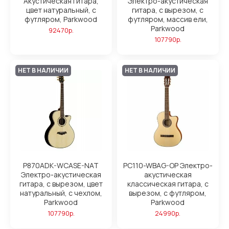
Акустическая гитара,
Электро-акустическая
цвет натуральный, с
гитара, с вырезом, с
футляром, Parkwood
футляром, массив ели,
Parkwood
92470р.
107790р.
НЕТ В НАЛИЧИИ
НЕТ В НАЛИЧИИ
P870ADK-WCASE-NAT
PC110-WBAG-OP Электро-
Электро-акустическая
акустическая
гитара, с вырезом, цвет
классическая гитара, с
натуральный, с чехлом,
вырезом, с футляром,
Parkwood
Parkwood
107790р.
24990р.