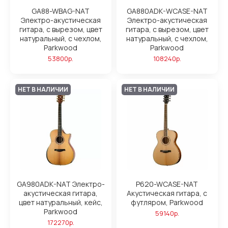
GA88-WBAG-NAT
GA880ADK-WCASE-NAT
Электро-акустическая
Электро-акустическая
гитара, с вырезом, цвет
гитара, с вырезом, цвет
натуральный, с чехлом,
натуральный, с чехлом,
Parkwood
Parkwood
53800р.
108240р.
НЕТ В НАЛИЧИИ
НЕТ В НАЛИЧИИ
GA980ADK-NAT Электро-
P620-WCASE-NAT
акустическая гитара,
Акустическая гитара, с
цвет натуральный, кейс,
футляром, Parkwood
Parkwood
59140р.
172270р.