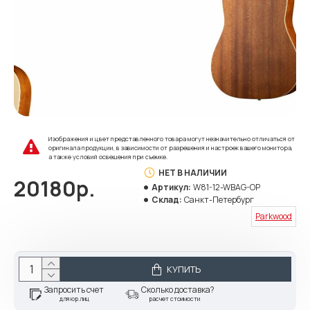
Изображения и цвет представленного товара могут незначительно отличаться от
оригинала продукции, в зависимости от разрешения и настроек вашего монитора,
а также условий освещения при съемке.
НЕТ В НАЛИЧИИ
20180р.
Артикул:
W81-12-WBAG-OP
Склад:
Санкт-Петербург
Parkwood
КУПИТЬ
Запросить счет
Сколько доставка?
для юр.лиц
расчет стоимости