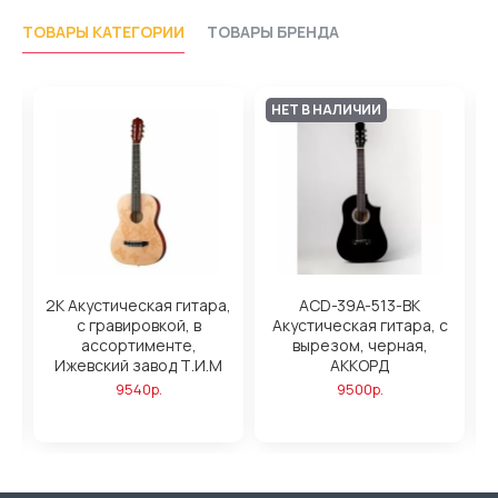
ТОВАРЫ КАТЕГОРИИ
ТОВАРЫ БРЕНДА
НЕТ В НАЛИЧИИ
2K Акустическая гитара,
ACD-39A-513-BK
т
с гравировкой, в
Акустическая гитара, с
ассортименте,
вырезом, черная,
Ижевский завод Т.И.М
АККОРД
9540р.
9500р.