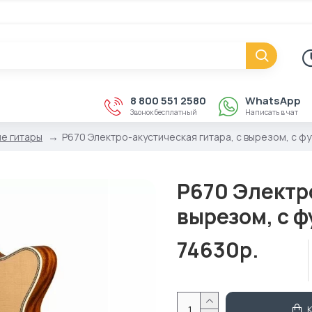
8 800 551 2580
WhatsApp
Звонок бесплатный
Написать в чат
е гитары
P670 Электро-акустическая гитара, с вырезом, с ф
P670 Электро
вырезом, с 
74630р.