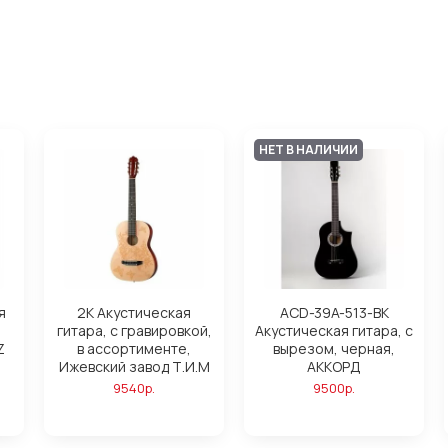
НЕТ В НАЛИЧИИ
я
2K Акустическая
ACD-39A-513-BK
гитара, с гравировкой,
Акустическая гитара, с
Z
в ассортименте,
вырезом, черная,
Ижевский завод Т.И.М
АККОРД
9540р.
9500р.