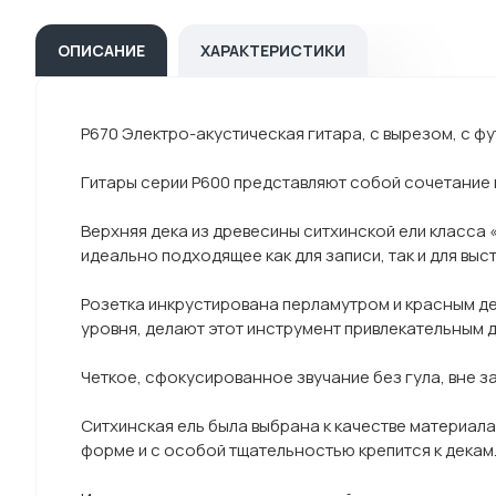
ОПИСАНИЕ
ХАРАКТЕРИСТИКИ
P670 Электро-акустическая гитара, с вырезом, с ф
Гитары серии P600 представляют собой сочетание 
Верхняя дека из древесины ситхинской ели класса 
идеально подходящее как для записи, так и для выс
Розетка инкрустирована перламутром и красным д
уровня, делают этот инструмент привлекательным 
Четкое, сфокусированное звучание без гула, вне за
Ситхинская ель была выбрана к качестве материала
форме и с особой тщательностью крепится к декам