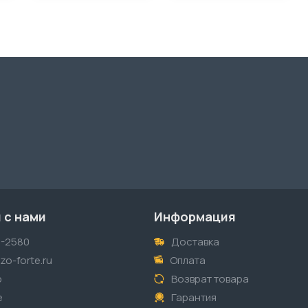
 с нами
Информация
1-2580
Доставка
o-forte.ru
Оплата
p
Возврат товара
е
Гарантия