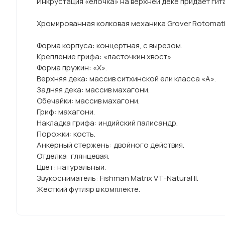
Инкрустация «елочка» на верхней деке придает гит
Хромированная колковая механика Grover Rotomati
Форма корпуса: концертная, с вырезом.
Крепление грифа: «ласточкин хвост».
Форма пружин: «Х».
Верхняя дека: массив ситхинской ели класса «А».
Задняя дека: массив махагони.
Обечайки: массив махагони.
Гриф: махагони.
Накладка грифа: индийский палисандр.
Порожки: кость.
Анкерный стержень: двойного действия.
Отделка: глянцевая.
Цвет: натуральный.
Звукосниматель: Fishman Matrix VT-Natural II.
Жесткий футляр в комплекте.