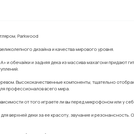
утляром, Parkwood
великолепного дизайна и качества мирового уровня.
«А» и обечайки и задняя дека из массива махагони придают г
туплений.
еревом. Высококачественные компоненты, тщательно отобра
для профессионалов всего мира.
висимости от того играете ли вы перед микрофоном или у себя
 для верхней деки за ее красоту, звучание и резонансность. 
.