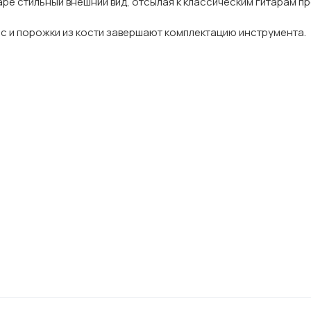
аре стильный внешний вид, отсылая к классическим гитарам п
c и порожки из кости завершают комплектацию инструмента.