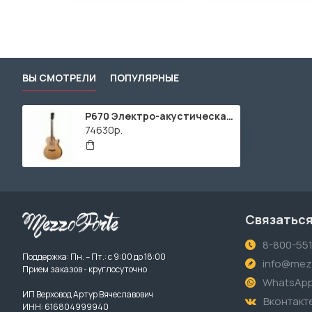
ВЫ СМОТРЕЛИ
ПОПУЛЯРНЫЕ
P670 Электро-акустическая гитара, с вырезом, с футляром, Parkwood
74630р.
Связаться
8-800-55
Поддержка: Пн. – Пт.: с 9:00 до 18:00
info@mezz
Прием заказов - круглосуточно
WhatsAp
ИП Верховод Артур Вячеславович
Вконтакт
ИНН: 616804999940