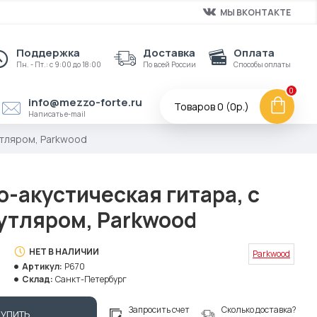
МЫ ВКОНТАКТЕ
Поддержка
Доставка
Оплата
Пн. - Пт.: с 9:00 до 18:00
По всей России
Способы оплаты
0
info@mezzo-forte.ru
Товаров 0 (0р.)
Написать e-mail
утляром, Parkwood
-акустическая гитара, с
футляром, Parkwood
НЕТ В НАЛИЧИИ
Parkwood
Артикул:
P670
Склад:
Санкт-Петербург
Запросить счет
Сколько доставка?
КУПИТЬ