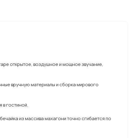
итаре открытое, воздушное и мощное звучание,
нные вручную материалы и сборка мирового
 в гостиной.
Обечайка из массива махагони точно сгибается по