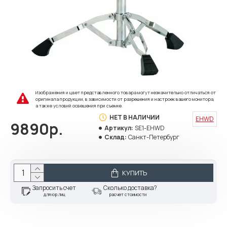
Изображения и цвет представленного товара могут незначительно отличаться от
оригинала продукции, в зависимости от разрешения и настроек вашего монитора,
а также условий освещения при съемке.
НЕТ В НАЛИЧИИ
EHWD
9890р.
Артикул:
SE1-EHWD
Склад:
Санкт-Петербург
КУПИТЬ
Запросить счет
Сколько доставка?
для юр.лиц
расчет стоимости