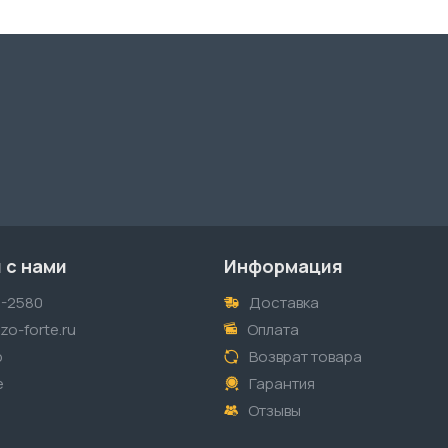
 с нами
Информация
1-2580
Доставка
o-forte.ru
Оплата
p
Возврат товара
е
Гарантия
Отзывы