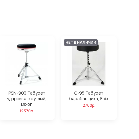
НЕТ В НАЛИЧИИ
PSN-903 Табурет
Q-95 Табурет
ударника, круглый,
барабанщика, Foix
Dixon
2760р.
12370р.