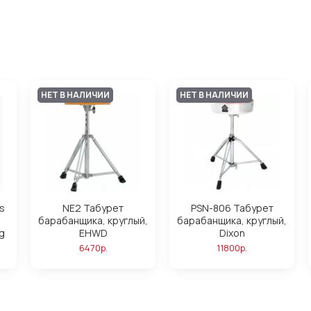
НЕТ В НАЛИЧИИ
НЕТ В НАЛИЧИИ
s
NE2 Табурет
PSN-806 Табурет
барабанщика, круглый,
барабанщика, круглый,
g
EHWD
Dixon
6470р.
11800р.