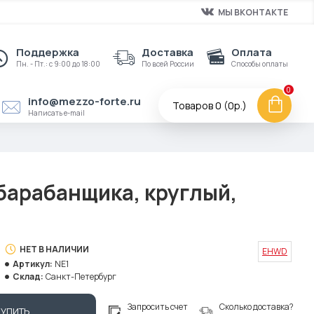
МЫ ВКОНТАКТЕ
Поддержка
Доставка
Оплата
Пн. - Пт.: с 9:00 до 18:00
По всей России
Способы оплаты
0
info@mezzo-forte.ru
Товаров 0 (0р.)
Написать e-mail
барабанщика, круглый,
НЕТ В НАЛИЧИИ
EHWD
Артикул:
NE1
Склад:
Санкт-Петербург
Запросить счет
Сколько доставка?
КУПИТЬ