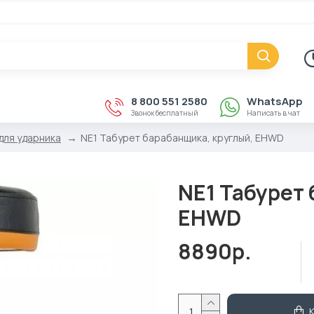
8 800 551 2580
WhatsApp
Звонок бесплатный
Написать в чат
для ударника
NE1 Табурет барабанщика, круглый, EHWD
NE1 Табурет 
EHWD
8890р.