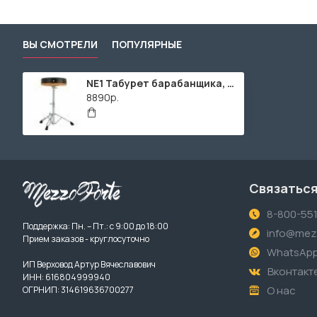
ВЫ СМОТРЕЛИ
ПОПУЛЯРНЫЕ
NE1 Табурет барабанщика, круглый, EHWD
8890р.
Связаться
8-800-55
Поддержка: Пн. – Пт.: с 9:00 до 18:00
info@mezz
Прием заказов - круглосуточно
WhatsAp
ИП Верховод Артур Вячеславович
Вконтакт
ИНН: 616804999940
О нас
ОГРНИП: 314619636700277