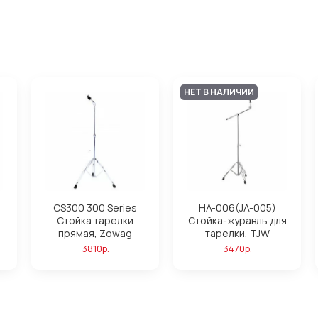
НЕТ В НАЛИЧИИ
CS300 300 Series
HA-006(JA-005)
Стойка тарелки
Стойка-журавль для
прямая, Zowag
тарелки, TJW
3810р.
3470р.