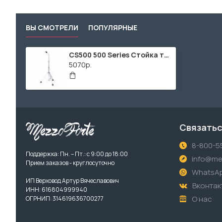
ВЫ СМОТРЕЛИ
ПОПУЛЯРНЫЕ
CS500 500 Series Стойка тарелки прямая, Zowag
5070р.
Связатьс
8-800-5
Поддержка: Пн. – Пт.: с 9:00 до 18:00
info@me
Прием заказов - круглосуточно
WhatsA
ИП Верховод Артур Вячеславович
Вконтак
ИНН: 616804999940
О нас
ОГРНИП: 314619636700277