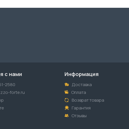
я с нами
Информация
51-2580
Доставка
zzo-forte.ru
Оплата
pp
Возврат товара
те
Гарантия
Отзывы