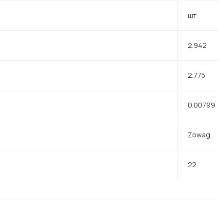
шт
2.942
2.775
0.00799
Zowag
22