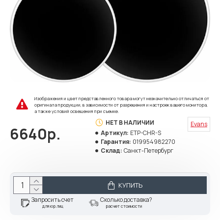
Изображения и цвет представленного товара могут незначительно отличаться от
оригинала продукции, в зависимости от разрешения и настроек вашего монитора,
а также условий освещения при съемке.
НЕТ В НАЛИЧИИ
Evans
6640р.
Артикул:
ETP-CHR-S
Гарантия:
019954982270
Склад:
Санкт-Петербург
КУПИТЬ
Запросить счет
Сколько доставка?
для юр.лиц
расчет стоимости