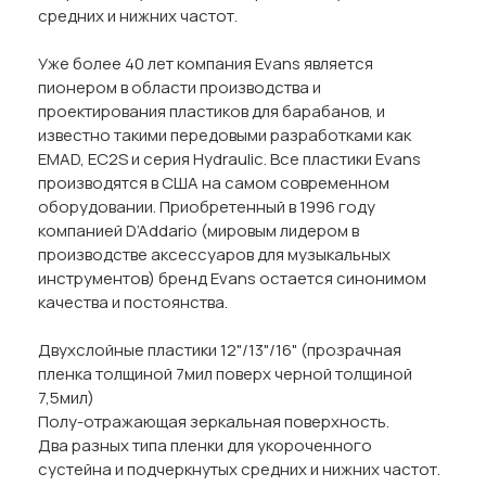
средних и нижних частот.
Уже более 40 лет компания Evans является
пионером в области производства и
проектирования пластиков для барабанов, и
известно такими передовыми разработками как
EMAD, EC2S и серия Hydraulic. Все пластики Evans
производятся в США на самом современном
оборудовании. Приобретенный в 1996 году
компанией D’Addario (мировым лидером в
производстве аксессуаров для музыкальных
инструментов) бренд Evans остается синонимом
качества и постоянства.
Двухслойные пластики 12"/13"/16" (прозрачная
пленка толщиной 7мил поверх черной толщиной
7,5мил)
Полу-отражающая зеркальная поверхность.
Два разных типа пленки для укороченного
сустейна и подчеркнутых средних и нижних частот.