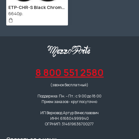
ETP-CHR-S Black Chrome Standard Набор пластика для том барабана 12"/13"/16", Evans
6640р.
8 800 551 2580
(звонок бесплатный)
Поддержка: Пн. – Пт.: с 9:00 до 18:00
Прием заказов - круглосуточно
ИП Верховод Артур Вячеславович
ИНН: 616804999940
ОГРНИП: 314619636700277