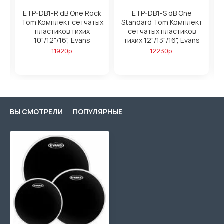
on
ETP-DB1-R dB One Rock
ETP-DB1-S dB One
х
Tom Комплект сетчатых
Standard Tom Комплект
пластиков тихих
сетчатых пластиков
10"/12"/16", Evans
тихих 12"/13"/16", Evans
11920р.
12230р.
ВЫ СМОТРЕЛИ
ПОПУЛЯРНЫЕ