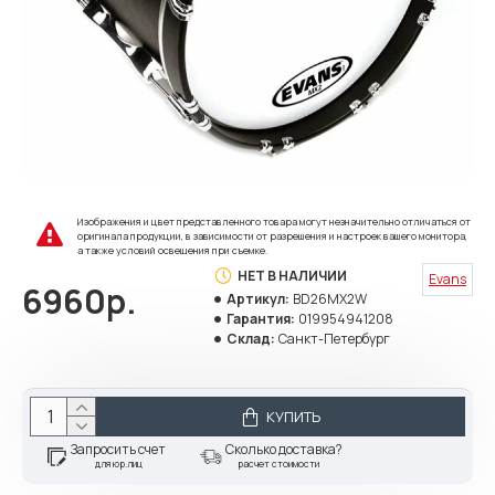
Изображения и цвет представленного товара могут незначительно отличаться от
оригинала продукции, в зависимости от разрешения и настроек вашего монитора,
а также условий освещения при съемке.
НЕТ В НАЛИЧИИ
Evans
6960р.
Артикул:
BD26MX2W
Гарантия:
019954941208
Склад:
Санкт-Петербург
КУПИТЬ
Запросить счет
Сколько доставка?
для юр.лиц
расчет стоимости