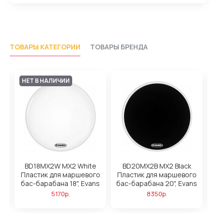
ТОВАРЫ КАТЕГОРИИ
ТОВАРЫ БРЕНДА
НЕТ В НАЛИЧИИ
BD18MX2W MX2 White
BD20MX2B MX2 Black
о
Пластик для маршевого
Пластик для маршевого
s
бас-барабана 18", Evans
бас-барабана 20", Evans
б
5170р.
8350р.