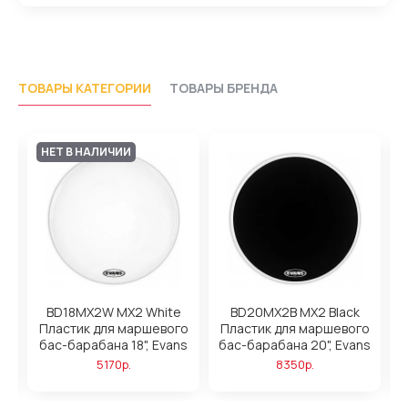
ТОВАРЫ КАТЕГОРИИ
ТОВАРЫ БРЕНДА
НЕТ В НАЛИЧИИ
BD18MX2W MX2 White
BD20MX2B MX2 Black
о
Пластик для маршевого
Пластик для маршевого
s
бас-барабана 18", Evans
бас-барабана 20", Evans
б
5170р.
8350р.