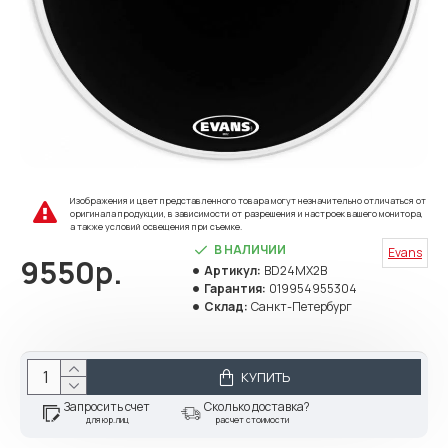
Изображения и цвет представленного товара могут незначительно отличаться от
оригинала продукции, в зависимости от разрешения и настроек вашего монитора,
а также условий освещения при съемке.
В НАЛИЧИИ
Evans
9550р.
Артикул:
BD24MX2B
Гарантия:
019954955304
Склад:
Санкт-Петербург
КУПИТЬ
Запросить счет
Сколько доставка?
для юр.лиц
расчет стоимости