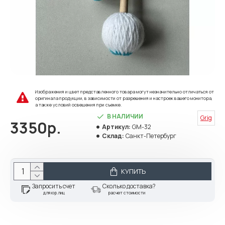
Изображения и цвет представленного товара могут незначительно отличаться от
оригинала продукции, в зависимости от разрешения и настроек вашего монитора,
а также условий освещения при съемке.
В НАЛИЧИИ
Grig
3350р.
Артикул:
GM-32
Склад:
Санкт-Петербург
КУПИТЬ
Запросить счет
Сколько доставка?
для юр.лиц
расчет стоимости