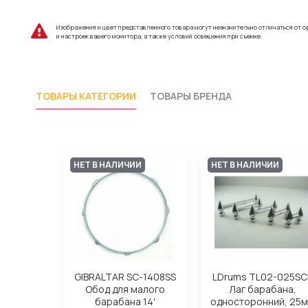
Изображения и цвет представленного товара могут незначительно отличаться от о
и настроек вашего монитора, а также условий освещения при съемке.
ТОВАРЫ КАТЕГОРИИ
ТОВАРЫ БРЕНДА
НЕТ В НАЛИЧИИ
НЕТ В НАЛИЧИИ
GIBRALTAR SC-1408SS
LDrums TL02-025SC
Обод для малого
Лаг барабана,
барабана 14'
односторонний, 25