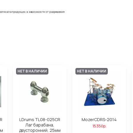
ригинала продукции, в зависимости от разрешения
НЕТ В НАЛИЧИИ
НЕТ В НАЛИЧИИ
R
LDrums TL08-025CR
MozerCDRS-2014
Лаг барабана,
15350р.
мм
двусторонний, 25мм