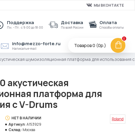
МЫ ВКОНТАКТЕ
Поддержка
Доставка
Оплата
Пн. - Пт.: с 9:00 до 18:00
По всей России
Способы оплаты
0
info@mezzo-forte.ru
Товаров 0 (0р.)
Написать e-mail
кустическая шумоизоляционная платформа для использования с
0 акустическая
ионная платформа для
ия с V-Drums
НЕТ В НАЛИЧИИ
Roland
Артикул:
A153929
Склад:
Москва