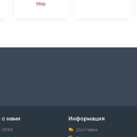
380р.
 с нами
Информация
1-2580
Доставка