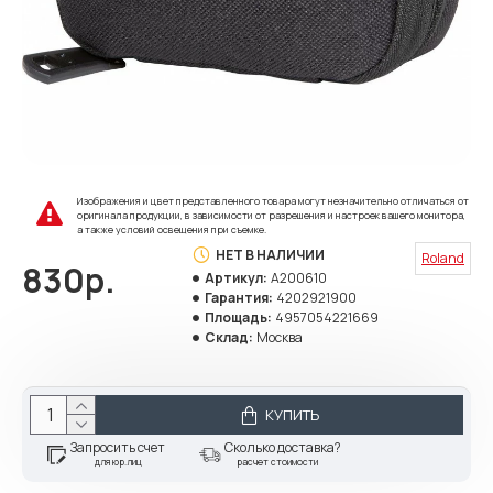
Изображения и цвет представленного товара могут незначительно отличаться от
оригинала продукции, в зависимости от разрешения и настроек вашего монитора,
а также условий освещения при съемке.
НЕТ В НАЛИЧИИ
Roland
830р.
Артикул:
A200610
Гарантия:
4202921900
Площадь:
4957054221669
Склад:
Москва
КУПИТЬ
Запросить счет
Сколько доставка?
для юр.лиц
расчет стоимости