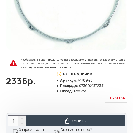
Изображения и цвет представленного товара могут незначительно отличаться от
оригинала продукции, в зависимости от разрешения и настроек вашего монитора,
а также условий освещения при съемке.
НЕТ В НАЛИЧИИ
2336р.
Артикул:
A178940
Площадь:
0736021372351
Склад:
Москва
GIBRALTAR
КУПИТЬ
Запросить счет
Сколько доставка?