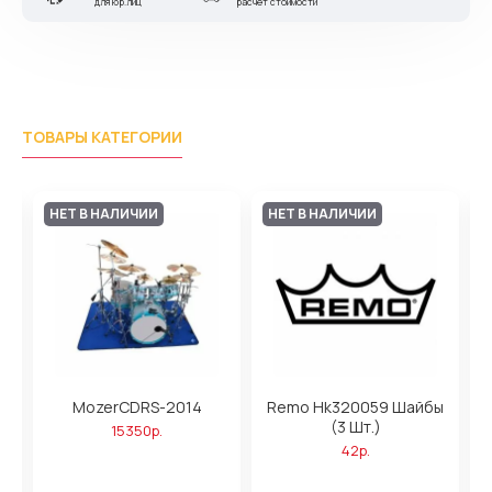
для юр.лиц
расчет стоимости
ТОВАРЫ КАТЕГОРИИ
НЕТ В НАЛИЧИИ
НЕТ В НАЛИЧИИ
аг
MozerCDRS-2014
Remo Hk320059 Шайбы
(3 Шт.)
15350р.
42р.