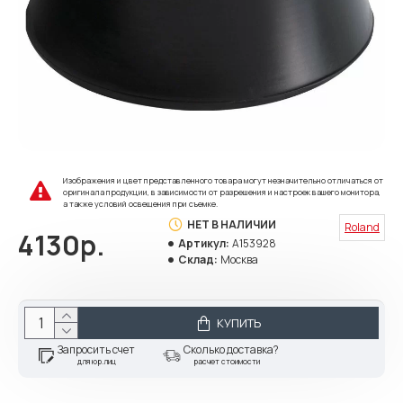
Изображения и цвет представленного товара могут незначительно отличаться от
оригинала продукции, в зависимости от разрешения и настроек вашего монитора,
а также условий освещения при съемке.
НЕТ В НАЛИЧИИ
Roland
4130р.
Артикул:
A153928
Склад:
Москва
КУПИТЬ
Запросить счет
Сколько доставка?
для юр.лиц
расчет стоимости