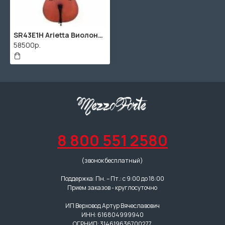
SR43E1H Arietta Виолончель студенческая 1/4, в футляре со смычком, Scherl & Roth
58500р.
8 800 551 2580
(звонок бесплатный)
Поддержка: Пн. – Пт.: с 9:00 до 18:00
Прием заказов - круглосуточно
ИП Верховод Артур Вячеславович
ИНН: 616804999940
ОГРНИП: 314619636700277