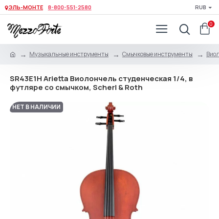
ЭЛЬ-МОНТЕ
8-800-551-2580
RUB
0
Музыкальные инструменты
Смычковые инструменты
Виол
SR43E1H Arietta Виолончель студенческая 1/4, в
футляре со смычком, Scherl & Roth
НЕТ В НАЛИЧИИ