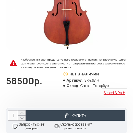
Изображения и цвет представленного товара могут незначительно отличаться от
оригинала продукции, в зависимости от разрешения и настроек вашего монитора,
а также условий освещения при съемке.
НЕТ В НАЛИЧИИ
58500р.
Артикул:
SR43E1H
Склад:
Санкт-Петербург
Scherl & Roth
КУПИТЬ
Запросить счет
Сколько доставка?
для юр.лиц
расчет стоимости