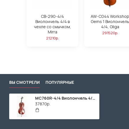
CB-290-4/4
AW-C044 Worksho
Виолончель 4/4 в
Gems 1 Виолончел
чехле со смычком,
4/4, Gliga
Mirra
291520р.
21210р.
ВЫ СМОТРЕЛИ
ПОПУЛЯРНЫЕ
MC760R-4/4 Виолончель 4/4, с чехлом и смычком Caraya
37870р.