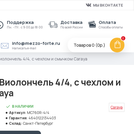
МЫ ВКОНТАКТЕ
Поддержка
Доставка
Оплата
Пн. - Пт.: с 9:00 до 18:00
По всей России
Способы оплаты
0
info@mezzo-forte.ru
Товаров 0 (0р.)
Написать e-mail
олончель 4/4, с чехлом и смычком Caraya
иолончель 4/4, с чехлом и
aya
В НАЛИЧИИ
Caraya
Артикул:
MC760R-4/4
Гарантия:
4640122134403
Склад:
Санкт-Петербург