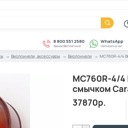
8 800 551 2580
WhatsApp
Звонок бесплатный
Написать в чат
ты
Виолончели, аксессуары
Виолончели
MC760R-4/4 Ви
MC760R-4/4 В
смычком Car
37870р.