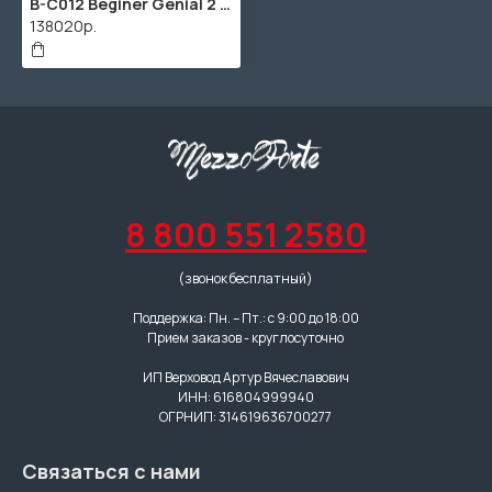
B-C012 Beginer Genial 2 Nitro Виолончель 1/2, Gliga
138020р.
8 800 551 2580
(звонок бесплатный)
Поддержка: Пн. – Пт.: с 9:00 до 18:00
Прием заказов - круглосуточно
ИП Верховод Артур Вячеславович
ИНН: 616804999940
ОГРНИП: 314619636700277
Связаться с нами