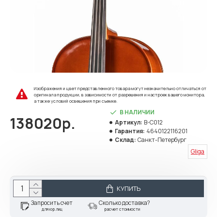
Изображения и цвет представленного товара могут незначительно отличаться от
оригинала продукции, в зависимости от разрешения и настроек вашего монитора,
а также условий освещения при съемке.
В НАЛИЧИИ
138020р.
Артикул:
B-C012
Гарантия:
4640122116201
Склад:
Санкт-Петербург
Gliga
КУПИТЬ
Запросить счет
Сколько доставка?
для юр.лиц
расчет стоимости