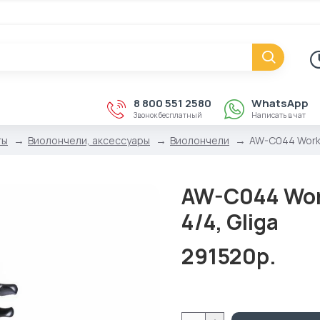
8 800 551 2580
WhatsApp
Звонок бесплатный
Написать в чат
ты
Виолончели, аксессуары
Виолончели
AW-C044 Works
AW-C044 Wor
4/4, Gliga
291520р.