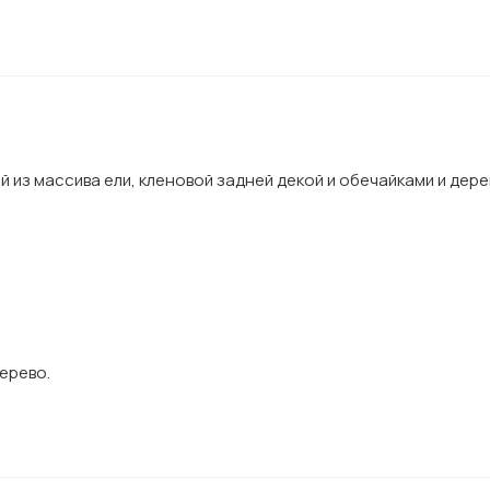
й из массива ели, кленовой задней декой и обечайками и дер
ерево.