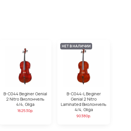
НЕТ В НАЛИЧИИ
B-C044 Beginer Genial
B-C044-L Beginer
2 Nitro Виолончель
Genial 2 Nitro
4/4, Gliga
Laminated Виолончель
4/4, Gliga
162530р.
90380р.