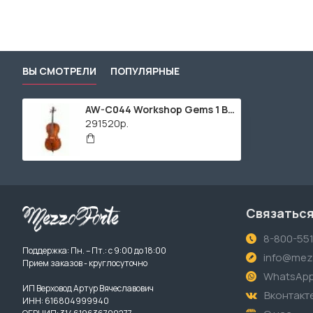
ВЫ СМОТРЕЛИ
ПОПУЛЯРНЫЕ
AW-C044 Workshop Gems 1 Виолончель 4/4, Gliga
291520р.
Связаться
8-800-55
Поддержка: Пн. – Пт.: с 9:00 до 18:00
info@mezz
Прием заказов - круглосуточно
WhatsAp
ИП Верховод Артур Вячеславович
Вконтакт
ИНН: 616804999940