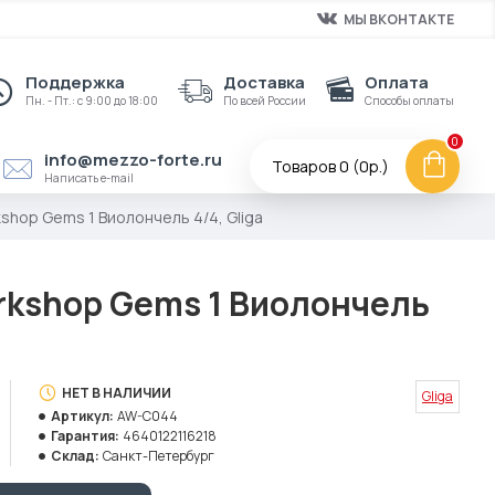
МЫ ВКОНТАКТЕ
Поддержка
Доставка
Оплата
Пн. - Пт.: с 9:00 до 18:00
По всей России
Способы оплаты
0
info@mezzo-forte.ru
Товаров 0 (0р.)
Написать e-mail
hop Gems 1 Виолончель 4/4, Gliga
kshop Gems 1 Виолончель
НЕТ В НАЛИЧИИ
Gliga
Артикул:
AW-C044
Гарантия:
4640122116218
Склад:
Санкт-Петербург