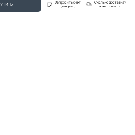
Запросить счет
Сколько доставка?
КУПИТЬ
для юр.лиц
расчет стоимости