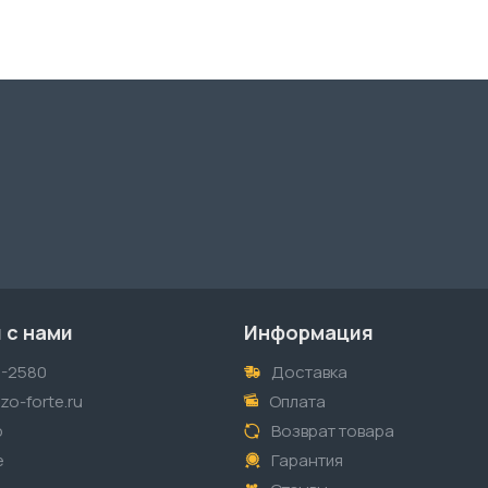
 с нами
Информация
1-2580
Доставка
o-forte.ru
Оплата
p
Возврат товара
е
Гарантия