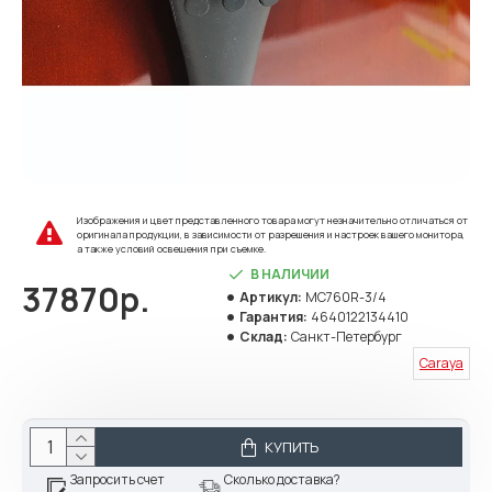
Изображения и цвет представленного товара могут незначительно отличаться от
оригинала продукции, в зависимости от разрешения и настроек вашего монитора,
а также условий освещения при съемке.
В НАЛИЧИИ
37870р.
Артикул:
MC760R-3/4
Гарантия:
4640122134410
Склад:
Санкт-Петербург
Caraya
КУПИТЬ
Запросить счет
Сколько доставка?