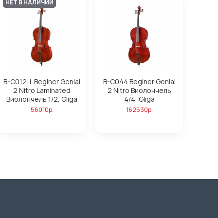
НЕТ В НАЛИЧИИ
B-C012-L Beginer Genial
B-C044 Beginer Genial
2 Nitro Laminated
2 Nitro Виолончель
Виолончель 1/2, Gliga
4/4, Gliga
56010р.
162530р.