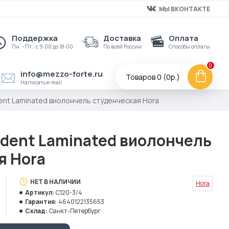
МЫ ВКОНТАКТЕ
Поддержка
Доставка
Оплата
Пн. - Пт.: с 9:00 до 18:00
По всей России
Способы оплаты
0
info@mezzo-forte.ru
Товаров 0 (0р.)
Написать e-mail
ent Laminated виолончель студенческая Hora
udent Laminated виолончель
я Hora
НЕТ В НАЛИЧИИ
Hora
Артикул:
C120-3/4
Гарантия:
4640122135653
Склад:
Санкт-Петербург