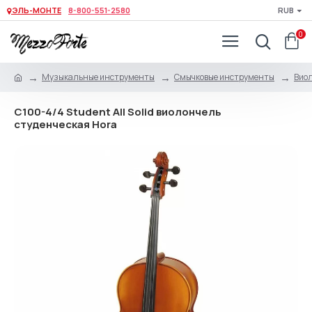
ЭЛЬ-МОНТЕ
8-800-551-2580
RUB
0
Музыкальные инструменты
Смычковые инструменты
Виол
C100-4/4 Student All Solid виолончель
студенческая Hora