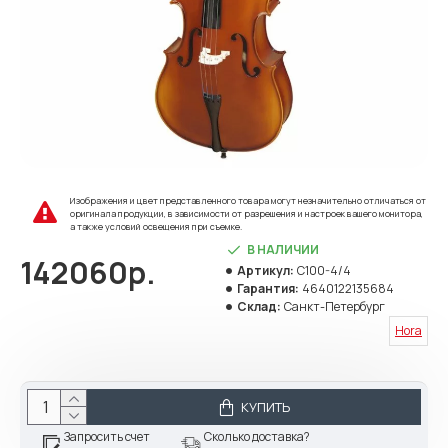
Изображения и цвет представленного товара могут незначительно отличаться от
оригинала продукции, в зависимости от разрешения и настроек вашего монитора,
а также условий освещения при съемке.
В НАЛИЧИИ
142060р.
Артикул:
C100-4/4
Гарантия:
4640122135684
Склад:
Санкт-Петербург
Hora
КУПИТЬ
Запросить счет
Сколько доставка?