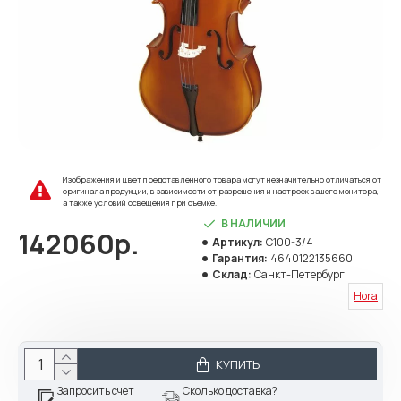
Изображения и цвет представленного товара могут незначительно отличаться от
оригинала продукции, в зависимости от разрешения и настроек вашего монитора,
а также условий освещения при съемке.
В НАЛИЧИИ
142060р.
Артикул:
C100-3/4
Гарантия:
4640122135660
Склад:
Санкт-Петербург
Hora
КУПИТЬ
Запросить счет
Сколько доставка?