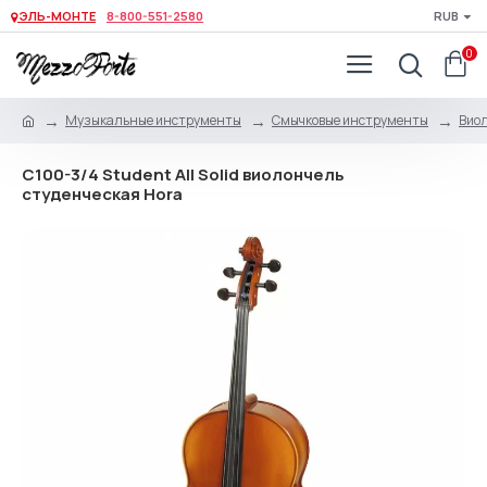
ЭЛЬ-МОНТЕ
8-800-551-2580
RUB
0
Музыкальные инструменты
Смычковые инструменты
Виол
C100-3/4 Student All Solid виолончель
студенческая Hora