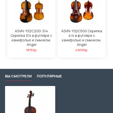
ASVN-YS2C200-3/4
ASVN-YS2C500 Скрипка
M
с
Скрипка 3/4 в футляре с
4/4 в футляре с
,
канифолью и смычком,
канифолью и смычком,
Angel
Angel
18150р.
49090р.
ВЫ СМОТРЕЛИ
ПОПУЛЯРНЫЕ