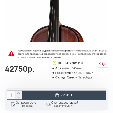
Изображения и цвет представленного товара могут незначительно отличаться от
оригинала продукции, в зависимости от разрешения и настроек вашего монитора,
а также условий освещения при съемке.
НЕТ В НАЛИЧИИ
Gliga
42750р.
Артикул:
I-V044-S
Гарантия:
4640122115877
Склад:
Санкт-Петербург
КУПИТЬ
Запросить счет
Сколько доставка?
для юр.лиц
расчет стоимости