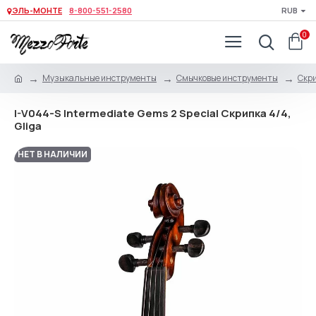
ЭЛЬ-МОНТЕ
8-800-551-2580
RUB
0
Музыкальные инструменты
Смычковые инструменты
Скри
I-V044-S Intermediate Gems 2 Special Скрипка 4/4,
Gliga
НЕТ В НАЛИЧИИ