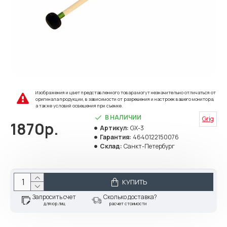
Изображения и цвет представленного товара могут незначительно отличаться от
оригинала продукции, в зависимости от разрешения и настроек вашего монитора,
а также условий освещения при съемке.
В НАЛИЧИИ
Grig
1870р.
Артикул:
GX-3
Гарантия:
4640122150076
Склад:
Санкт-Петербург
КУПИТЬ
Запросить счет
Сколько доставка?
для юр.лиц
расчет стоимости