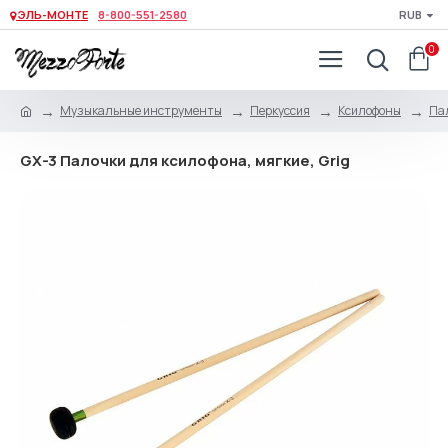
ЭЛЬ-МОНТЕ
8-800-551-2580
RUB
0
Музыкальные инструменты
Перкуссия
Ксилофоны
Па
GX-3 Палочки для ксилофона, мягкие, Grig