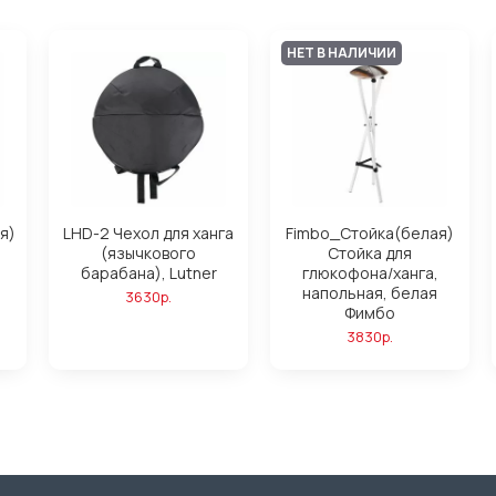
НЕТ В НАЛИЧИИ
я)
LHD-2 Чехол для ханга
Fimbo_Стойка(белая)
(язычкового
Стойка для
барабана), Lutner
глюкофона/ханга,
,
напольная, белая
3630р.
Фимбо
3830р.