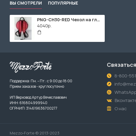
ВЫ СМОТРЕЛИ
ПОПУЛЯРНЫЕ
PNG-CH30-RED Чехол на глюкофон диаметром 30-32см, красный, Pangooda Drums
4040р.
Связаться
8-800-55
Поддержка: Пн. – Пт.: с 9:00 до 18:00
info@mezz
Прием заказов - круглосуточно
WhatsAp
ИП Верховод Артур Вячеславович
Вконтакт
ИНН: 616804999940
О нас
ОГРНИП: 314619636700277
Mezzo-Forte © 2013-2023