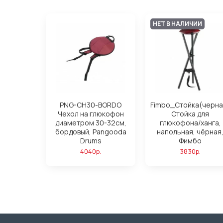
НЕТ В НАЛИЧИИ
PNG-CH30-BORDO
Fimbo_Стойка(черна
Чехол на глюкофон
Стойка для
диаметром 30-32см,
глюкофона/ханга,
бордовый, Pangooda
напольная, чёрная
Drums
Фимбо
4040р.
3830р.