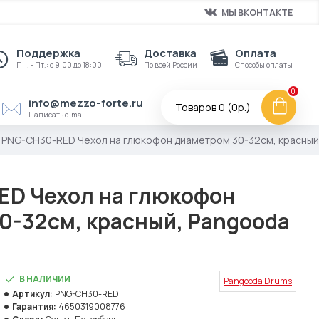
МЫ ВКОНТАКТЕ
Поддержка
Доставка
Оплата
Пн. - Пт.: с 9:00 до 18:00
По всей России
Способы оплаты
0
info@mezzo-forte.ru
Товаров 0 (0р.)
Написать e-mail
PNG-CH30-RED Чехол на глюкофон диаметром 30-32см, красный
D Чехол на глюкофон
0-32см, красный, Pangooda
В НАЛИЧИИ
Pangooda Drums
Артикул:
PNG-CH30-RED
Гарантия:
4650319008776