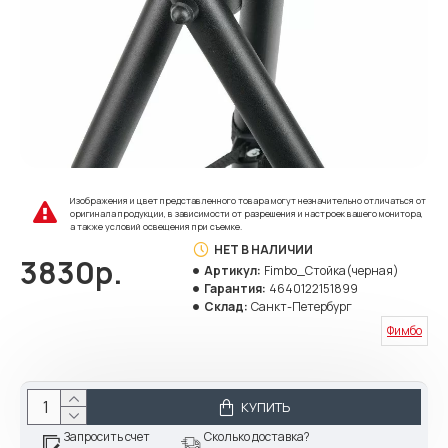
Изображения и цвет представленного товара могут незначительно отличаться от
оригинала продукции, в зависимости от разрешения и настроек вашего монитора,
а также условий освещения при съемке.
НЕТ В НАЛИЧИИ
3830р.
Артикул:
Fimbo_Стойка(черная)
Гарантия:
4640122151899
Склад:
Санкт-Петербург
Фимбо
КУПИТЬ
Запросить счет
Сколько доставка?