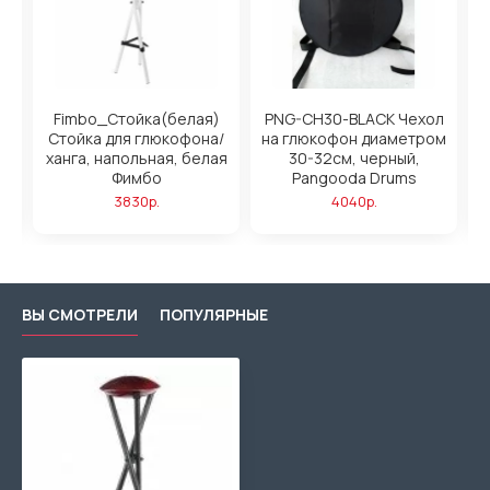
а
Fimbo_Стойка(белая)
PNG-CH30-BLACK Чехол
),
Стойка для глюкофона/
на глюкофон диаметром
н
ханга, напольная, белая
30-32см, черный,
Фимбо
Pangooda Drums
3830р.
4040р.
ВЫ СМОТРЕЛИ
ПОПУЛЯРНЫЕ