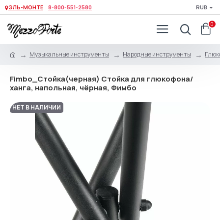
ЭЛЬ-МОНТЕ
8-800-551-2580
RUB
0
Музыкальные инструменты
Народные инструменты
Глюк
Fimbo_Стойка(черная) Стойка для глюкофона/
ханга, напольная, чёрная, Фимбо
НЕТ В НАЛИЧИИ