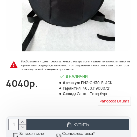
Изображения и цвет представленного товара могут незначительно отличаться от
оригинала продукции, в зависимости от разрешения и настроек вашего монитора,
а также условий освещения при съемке.
В НАЛИЧИИ
4040р.
Артикул:
PNG-CH30-BLACK
Гарантия:
4650319008721
Склад:
Санкт-Петербург
Pangooda Drums
КУПИТЬ
Запросить счет
Сколько доставка?