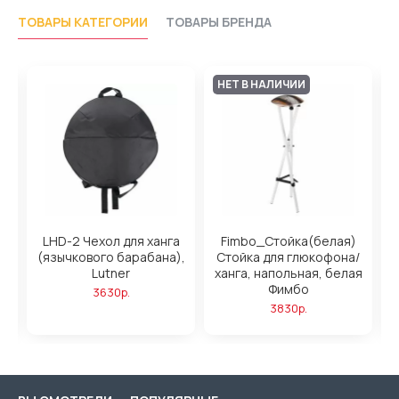
ТОВАРЫ КАТЕГОРИИ
ТОВАРЫ БРЕНДА
НЕТ В НАЛИЧИИ
)
LHD-2 Чехол для ханга
Fimbo_Стойка(белая)
/
(язычкового барабана),
Стойка для глюкофона/
н
Lutner
ханга, напольная, белая
Фимбо
3630р.
3830р.