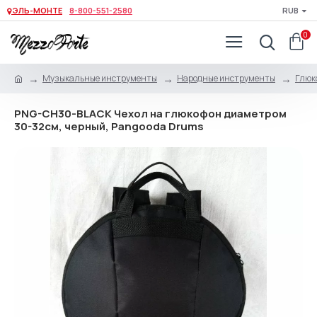
ЭЛЬ-МОНТЕ
8-800-551-2580
RUB
0
Музыкальные инструменты
Народные инструменты
Глюк
PNG-CH30-BLACK Чехол на глюкофон диаметром
30-32см, черный, Pangooda Drums