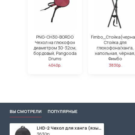
PNG-CH30-BORDO
Fimbo_Стойка(черна
Чехол на глюкофон
Стойка для
диаметром 30-32см,
глюкофона/ханга,
бордовый, Pangooda
напольная, чёрная
Drums
Фимбо
4040р.
3830р.
ВЫ СМОТРЕЛИ
ПОПУЛЯРНЫЕ
LHD-2 Чехол для ханга (язычкового барабана), Lutner
3630р.