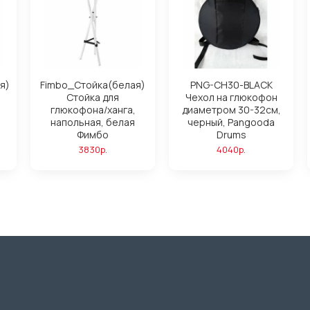
я)
Fimbo_Стойка(белая)
PNG-CH30-BLACK
Стойка для
Чехол на глюкофон
глюкофона/ханга,
диаметром 30-32см,
,
напольная, белая
черный, Pangooda
Фимбо
Drums
3830р.
4040р.