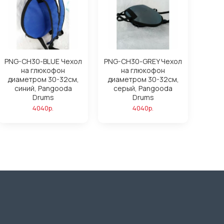
PNG-CH30-BLUE Чехол
PNG-CH30-GREY Чехол
на глюкофон
на глюкофон
диаметром 30-32см,
диаметром 30-32см,
синий, Pangooda
серый, Pangooda
Drums
Drums
4040р.
4040р.