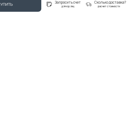
Запросить счет
Сколько доставка?
КУПИТЬ
для юр.лиц
расчет стоимости