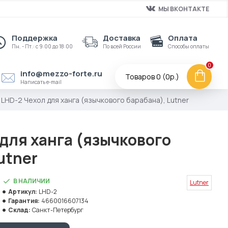
МЫ ВКОНТАКТЕ
Поддержка
Доставка
Оплата
Пн. - Пт.: с 9:00 до 18:00
По всей России
Способы оплаты
0
info@mezzo-forte.ru
Товаров 0 (0р.)
Написать e-mail
LHD-2 Чехол для ханга (язычкового барабана), Lutner
для ханга (язычкового
utner
В НАЛИЧИИ
Lutner
Артикул:
LHD-2
Гарантия:
4660016607134
Склад:
Санкт-Петербург