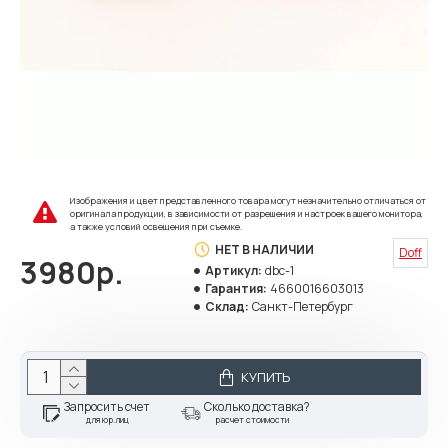
Изображения и цвет представленного товара могут незначительно отличаться от
оригинала продукции, в зависимости от разрешения и настроек вашего монитора,
а также условий освещения при съемке.
НЕТ В НАЛИЧИИ
Doff
3980р.
Артикул:
dbc-1
Гарантия:
4660016603013
Склад:
Санкт-Петербург
КУПИТЬ
Запросить счет
Сколько доставка?
для юр.лиц
расчет стоимости