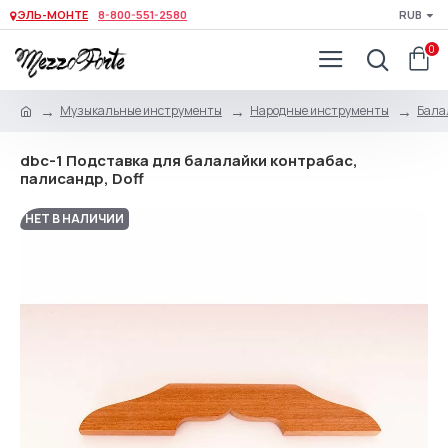
ЭЛЬ-МОНТЕ
8-800-551-2580
RUB
0
Музыкальные инструменты
Народные инструменты
Бала
dbc-1 Подставка для балалайки контрабас,
палисандр, Doff
НЕТ В НАЛИЧИИ