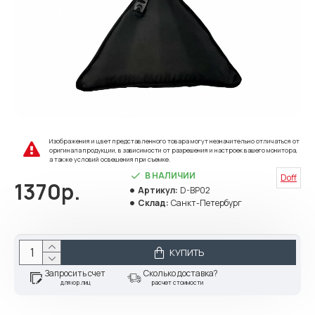
Изображения и цвет представленного товара могут незначительно отличаться от
оригинала продукции, в зависимости от разрешения и настроек вашего монитора,
а также условий освещения при съемке.
В НАЛИЧИИ
Doff
1370р.
Артикул:
D-BP02
Склад:
Санкт-Петербург
КУПИТЬ
Запросить счет
Сколько доставка?
для юр.лиц
расчет стоимости