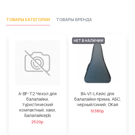
ТОВАРЫ КАТЕГОРИИ
ТОВАРЫ БРЕНДА
НЕТ В НАЛИЧИИ
A-BF-T2 Чехол для
B4-V1-L Кейс для
балалайки,
балалайки прима, АБС,
туристический
черный/синий, ОКая
й,
компактный, хаки,
10380р.
БалалайкерЪ
2520р.