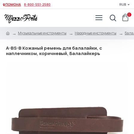
ПОМОНА
8-800-551-2580
RUB
0
Музыкальные инструменты
Народные инструменты
Бала
A-BS-B Кожаный ремень для балалайки, с
наплечником, коричневый, Балалайкеръ