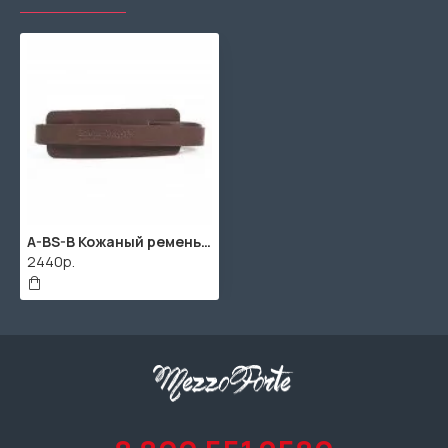
A-BS-B Кожаный ремень для балалайки, с наплечником, коричневый, Балалайкеръ
2440р.