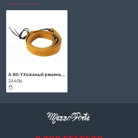
A-BS-Y Кожаный ремень для балалайки, с наплечником, желтый, Балалайкеръ
2440р.