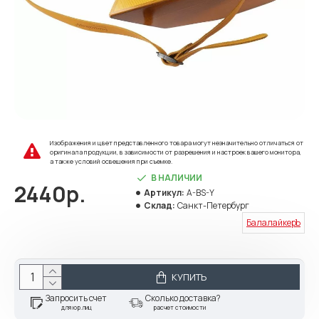
Изображения и цвет представленного товара могут незначительно отличаться от
оригинала продукции, в зависимости от разрешения и настроек вашего монитора,
а также условий освещения при съемке.
В НАЛИЧИИ
2440р.
Артикул:
A-BS-Y
Склад:
Санкт-Петербург
БалалайкерЪ
КУПИТЬ
Запросить счет
Сколько доставка?
для юр.лиц
расчет стоимости