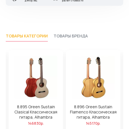
для юр.лиц
расчет стоимости
ТОВАРЫ КАТЕГОРИИ
ТОВАРЫ БРЕНДА
8.895 Green Sustain
8.896 Green Sustain
8
Clasical Классическая
Flamenco Классическая
гитара, Alhambra
гитара, Alhambra
146830р.
145170р.