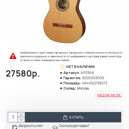
Изображения и цвет представленного товара могут незначительно отличаться от
оригинала продукции, в зависимости от разрешения и настроек вашего монитора,
а также условий освещения при съемке.
НЕТ В НАЛИЧИИ
27580р.
Артикул:
A113369
Гарантия:
9202903000
Площадь:
4640122138272
Склад:
Москва
MILENA MUSIC
КУПИТЬ
Запросить счет
Сколько доставка?