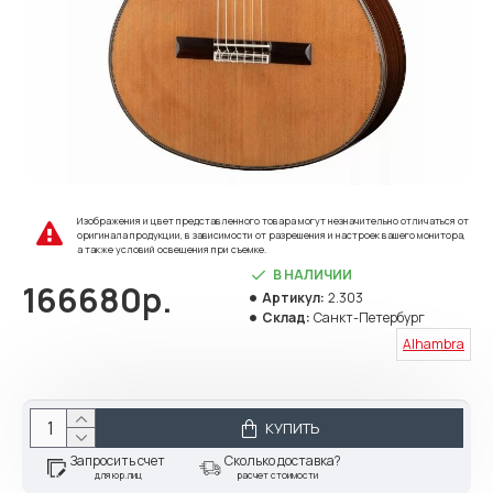
Изображения и цвет представленного товара могут незначительно отличаться от
оригинала продукции, в зависимости от разрешения и настроек вашего монитора,
а также условий освещения при съемке.
В НАЛИЧИИ
166680р.
Артикул:
2.303
Склад:
Санкт-Петербург
Alhambra
КУПИТЬ
Запросить счет
Сколько доставка?
для юр.лиц
расчет стоимости