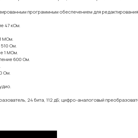
изированным программным обеспечением для редактирования 
е 47 кОм.
1 МОм.
 510 Ом.
е 1 МОм.
ление 600 Ом.
.
0 Ом.
удио.
зователь, 24 бита, 112 дБ; цифро-аналоговый преобразователь