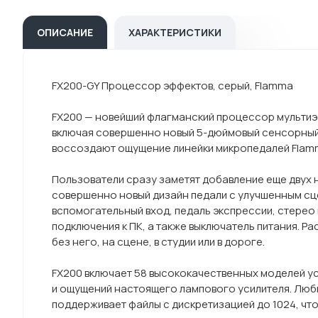
ОПИСАНИЕ
ХАРАКТЕРИСТИКИ
FX200-GY Процессор эффектов, серый, Flamma
FX200 — новейший флагманский процессор мультиэфф
включая совершенно новый 5-дюймовый сенсорный 
воссоздают ощущение линейки микропедалей Flam
Пользователи сразу заметят добавление еще двух 
совершенно новый дизайн педали с улучшенным сц
вспомогательный вход, педаль экспрессии, стерео 
подключения к ПК, а также выключатель питания. Р
без него, на сцене, в студии или в дороге.
FX200 включает 58 высококачественных моделей уси
и ощущений настоящего лампового усилителя. Люб
поддерживает файлы с дискретизацией до 1024, что