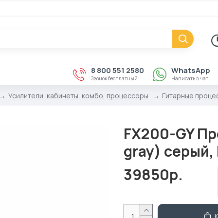
8 800 551 2580
WhatsApp
Звонок бесплатный
Написать в чат
Усилители, кабинеты, комбо, процессоры
Гитарные проце
FX200-GY Пр
gray) серый,
39850р.