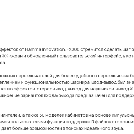
ектов от Flamma Innovation. FX200 стремится сделать шаг в
ЖК-экран и обновленный пользовательский интерфейс, в кот
ma.
ножных переключателей для более удобного переключения ба
еплением и функциональностью шарнира. Ввод-вывод был зн
петлю эффектов, стереовыход, выход для наушников, выход XL
асширение вариантов входа/выхода предназначен для поддержк
лителей, а также 30 моделей кабинетов на основе импульсны
имая пользователями функция поддержки IR файлов сторонни
 дает больше возможностей в поисках идеального звука.