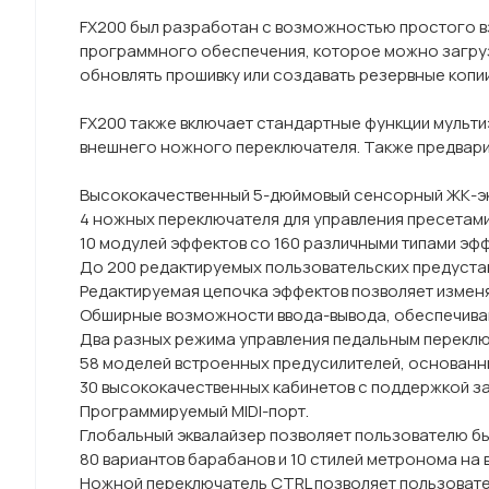
FX200 был разработан с возможностью простого в
программного обеспечения, которое можно загрузи
обновлять прошивку или создавать резервные копи
FX200 также включает стандартные функции мульти
внешнего ножного переключателя. Также предварите
Высококачественный 5-дюймовый сенсорный ЖК-э
4 ножных переключателя для управления пресетами
10 модулей эффектов со 160 различными типами эфф
До 200 редактируемых пользовательских предуста
Редактируемая цепочка эффектов позволяет изменя
Обширные возможности ввода-вывода, обеспечивающ
Два разных режима управления педальным переклю
58 моделей встроенных предусилителей, основанн
30 высококачественных кабинетов с поддержкой за
Программируемый MIDI-порт.
Глобальный эквалайзер позволяет пользователю бы
80 вариантов барабанов и 10 стилей метронома на 
Ножной переключатель CTRL позволяет пользовате