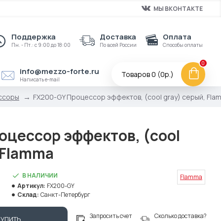
МЫ ВКОНТАКТЕ
Поддержка
Доставка
Оплата
Пн. - Пт.: с 9:00 до 18:00
По всей России
Способы оплаты
0
info@mezzo-forte.ru
Товаров 0 (0р.)
Написать e-mail
ссоры
FX200-GY Процессор эффектов, (cool gray) серый, Fla
оцессор эффектов, (cool
 Flamma
В НАЛИЧИИ
Flamma
Артикул:
FX200-GY
Склад:
Санкт-Петербург
Запросить счет
Сколько доставка?
КУПИТЬ