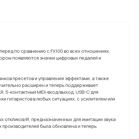
перед по сравнению с FX100 во всех отношениях,
ором появляются значки цифровых педалей и
нков пресетов и управления эффектами, а также
ачительно расширен и теперь поддерживает
R, 5-контактный MIDI-вход/выход, USB-C для
и гитаристов в любых ситуациях, с усилителем или
х откликов IR, предназначенных для имитации звука
х производителей была обновлена и теперь