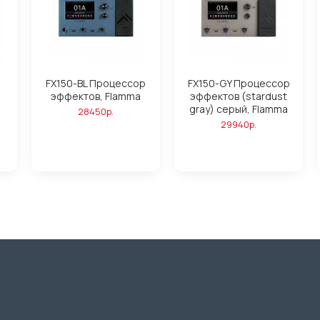
FX150-BL Процессор
FX150-GY Процессор
эффектов, Flamma
эффектов (stardust
gray) серый, Flamma
28450р.
29940р.