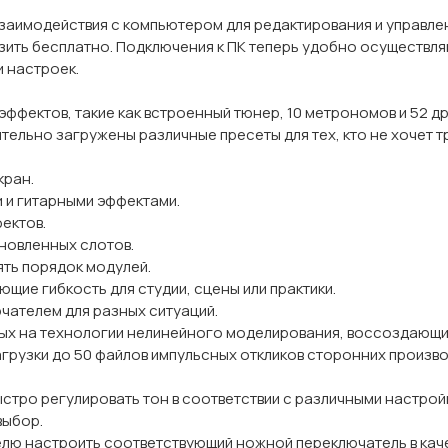
заимодействия с компьютером для редактирования и управл
ть бесплатно. Подключения к ПК теперь удобно осуществляю
и настроек.
эффектов, такие как встроенный тюнер, 10 метрономов и 52 д
льно загружены различные пресеты для тех, кто не хочет тр
кран.
 и гитарными эффектами.
ектов.
новленных слотов.
ть порядок модулей.
ие гибкость для студии, сцены или практики.
чателем для разных ситуаций.
ых на технологии нелинейного моделирования, воссоздающи
грузки до 50 файлов импульсных откликов сторонних произво
стро регулировать тон в соответствии с различными настройк
выбор.
лю настроить соответствующий ножной переключатель в кач