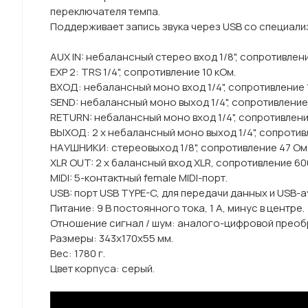
переключателя темпа.
Поддерживает запись звука через USB со специал
AUX IN: небалансный стерео вход 1/8", сопротивлени
EXP 2: TRS 1/4", сопротивление 10 кОм.
ВХОД: небалансный моно вход 1/4", сопротивление 
SEND: небалансный моно выход 1/4", сопротивление
RETURN: небалансный моно вход 1/4", сопротивлени
ВЫХОД: 2 х небалансный моно выход 1/4", сопротив
НАУШНИКИ: стереовыход 1/8", сопротивление 47 Ом
XLR OUT: 2 х балансный вход XLR, сопротивление 60
MIDI: 5-контактный female MIDI-порт.
USB: порт USB TYPE-C, для передачи данных и USB-а
Питание: 9 В постоянного тока, 1 А, минус в центре.
Отношение сигнал / шум: аналого-цифровой преобра
Размеры: 343х170х55 мм.
Вес: 1780 г.
Цвет корпуса: серый.