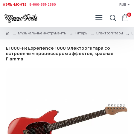
ЭЛЬ-МОНТЕ
8-800-551-2580
RUB
0
Музыкальные инструменты
Гитары
Электрогитары
E
E1000-FR Experience 1000 Электрогитара со
встроенным процессором эффектов, красная,
Flamma