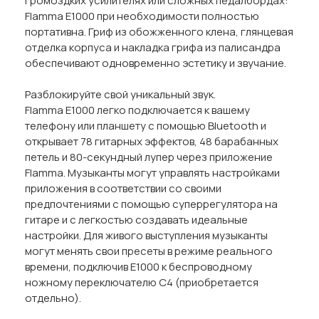
громоздких усилителях или сложных педалбордах:
Flamma E1000 при необходимости полностью
портативна. Гриф из обожженного клена, глянцевая
отделка корпуса и накладка грифа из палисандра
обеспечивают одновременно эстетику и звучание.
Разблокируйте свой уникальный звук.
Flamma E1000 легко подключается к вашему
телефону или планшету с помощью Bluetooth и
открывает 78 гитарных эффектов, 48 барабанных
петель и 80-секундный лупер через приложение
Flamma. Музыканты могут управлять настройками
приложения в соответствии со своими
предпочтениями с помощью суперрегулятора на
гитаре и с легкостью создавать идеальные
настройки. Для живого выступления музыканты
могут менять свои пресеты в режиме реального
времени, подключив E1000 к беспроводному
ножному переключателю C4 (приобретается
отдельно).