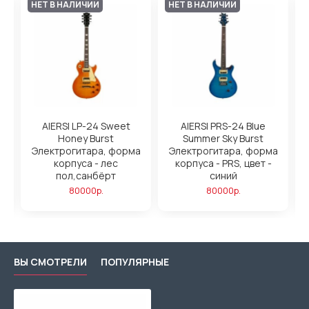
НЕТ В НАЛИЧИИ
НЕТ В НАЛИЧИИ
y
AIERSI LP-24 Sweet
AIERSI PRS-24 Blue
а
Honey Burst
Summer Sky Burst
Электрогитара, форма
Электрогитара, форма
корпуса - лес
корпуса - PRS, цвет -
пол,санбёрт
синий
80000р.
80000р.
ВЫ СМОТРЕЛИ
ПОПУЛЯРНЫЕ