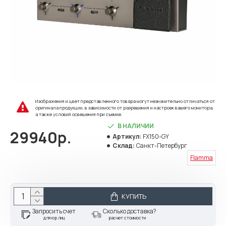
Изображения и цвет представленного товара могут незначительно отличаться от
оригинала продукции, в зависимости от разрешения и настроек вашего монитора,
а также условий освещения при съемке.
В НАЛИЧИИ
29940р.
Артикул:
FX150-GY
Склад:
Санкт-Петербург
Flamma
КУПИТЬ
Запросить счет
Сколько доставка?
для юр.лиц
расчет стоимости