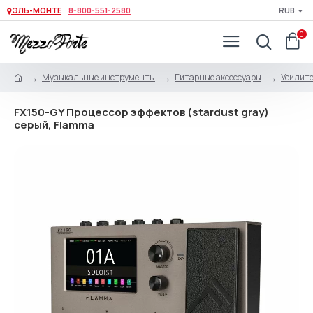
ЭЛЬ-МОНТЕ
8-800-551-2580
RUB
0
Музыкальные инструменты
Гитарные аксессуары
Усилите
FX150-GY Процессор эффектов (stardust gray)
серый, Flamma