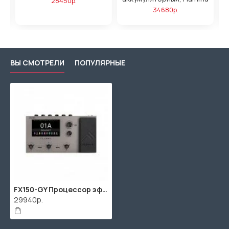
28450р.
34680р.
ВЫ СМОТРЕЛИ
ПОПУЛЯРНЫЕ
FX150-GY Процессор эффектов (stardust gray) серый, Flamma
29940р.