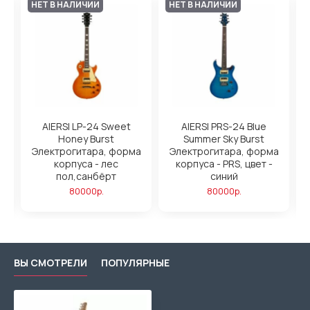
НЕТ В НАЛИЧИИ
НЕТ В НАЛИЧИИ
y
AIERSI LP-24 Sweet
AIERSI PRS-24 Blue
а
Honey Burst
Summer Sky Burst
Электрогитара, форма
Электрогитара, форма
корпуса - лес
корпуса - PRS, цвет -
пол,санбёрт
синий
80000р.
80000р.
ВЫ СМОТРЕЛИ
ПОПУЛЯРНЫЕ