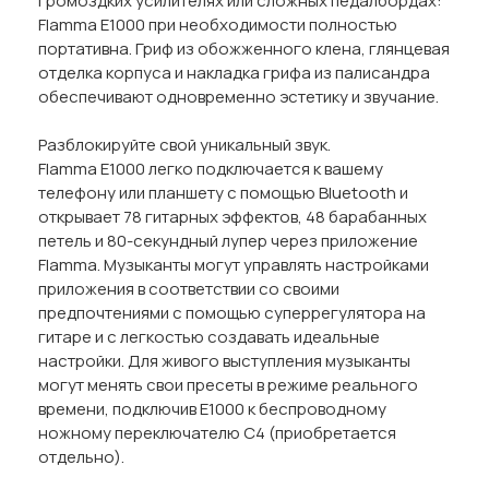
громоздких усилителях или сложных педалбордах:
Flamma E1000 при необходимости полностью
портативна. Гриф из обожженного клена, глянцевая
отделка корпуса и накладка грифа из палисандра
обеспечивают одновременно эстетику и звучание.
Разблокируйте свой уникальный звук.
Flamma E1000 легко подключается к вашему
телефону или планшету с помощью Bluetooth и
открывает 78 гитарных эффектов, 48 барабанных
петель и 80-секундный лупер через приложение
Flamma. Музыканты могут управлять настройками
приложения в соответствии со своими
предпочтениями с помощью суперрегулятора на
гитаре и с легкостью создавать идеальные
настройки. Для живого выступления музыканты
могут менять свои пресеты в режиме реального
времени, подключив E1000 к беспроводному
ножному переключателю C4 (приобретается
отдельно).