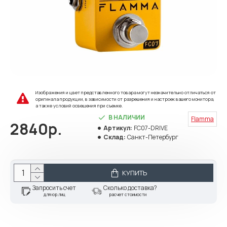
Изображения и цвет представленного товара могут незначительно отличаться от
оригинала продукции, в зависимости от разрешения и настроек вашего монитора,
а также условий освещения при съемке.
В НАЛИЧИИ
Flamma
2840р.
Артикул:
FC07-DRIVE
Склад:
Санкт-Петербург
КУПИТЬ
Запросить счет
Сколько доставка?
для юр.лиц
расчет стоимости