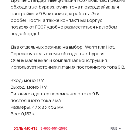
Другие стандартные функции FC07 включают режим
обхода true-bypass, ручки тона и овердрайва для
настройки, и 9 В питания для работы. Эти
особенности, а также компактный корпус
позволяют FC07 удобно разместиться на любом
педалборде!
Два отдельных режима на выбор: Warm или Hot.
Переключатель схемы обхода true-bypass.
Очень маленькая и компактная конструкция.
Использует источник питания постоянного тока 9 В.
Вход: моно 1/4".
Выход: моно 1/4".
Питание: адаптер переменного тока 9 В
постоянного тока 7 мА.
Размеры: 47 х 83 х 52 мм.
Вес: 0,153 кг.