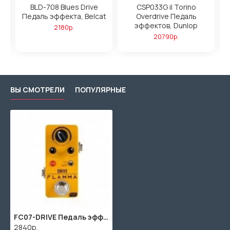
BLD-708 Blues Drive
CSP033G il Torino
M
at
Педаль эффекта, Belcat
Overdrive Педаль
эффектов, Dunlop
2180р.
20790р.
ВЫ СМОТРЕЛИ
ПОПУЛЯРНЫЕ
FC07-DRIVE Педаль эффектов, Flamma
2840р.