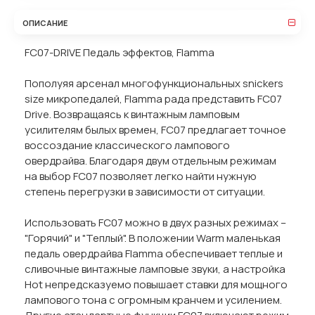
ОПИСАНИЕ
FC07-DRIVE Педаль эффектов, Flamma
Пополyяя арсенал многофункциональных snickers
size микропедалей, Flamma рада представить FC07
Drive. Возвращаясь к винтажным ламповым
усилителям былых времен, FC07 предлагает точное
воссоздание классического лампового
овердрайва. Благодаря двум отдельным режимам
на выбор FC07 позволяет легко найти нужную
степень перегрузки в зависимости от ситуации.
Использовать FC07 можно в двух разных режимах –
"Горячий" и "Теплый". В положении Warm маленькая
педаль овердрайва Flamma обеспечивает теплые и
сливочные винтажные ламповые звуки, а настройка
Hot непредсказуемо повышает ставки для мощного
лампового тона с огромным кранчем и усилением.