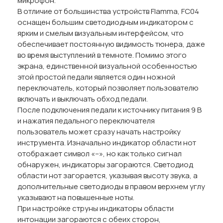
микрофон.
В отличие от большинства устройств Flamma, FC04
оснащен большим светодиодным индикатором с
ярким и смелым визуальным интерфейсом, что
обеспечивает постоянную видимость тюнера, даже
во время выступлений в темноте. Помимо этого
экрана, единственной визуальной особенностью
этой простой педали является один ножной
переключатель, который позволяет пользователю
включать и выключать обход педали.
После подключения педали к источнику питания 9 В
и нажатия педального переключателя
пользователь может сразу начать настройку
инструмента. Изначально индикатор области нот
отображает символ «--», но как только сигнал
обнаружен, индикаторы загораются. Светодиод
области нот загорается, указывая высоту звука, а
дополнительные светодиоды в правом верхнем углу
указывают на повышенные ноты.
При настройке струны индикаторы области
интонации загораются с обеих сторон,