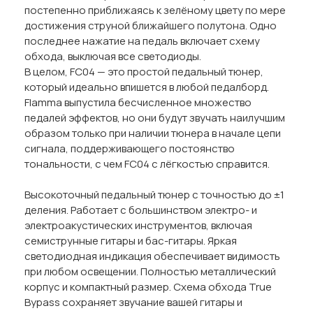
постепенно приближаясь к зелёному цвету по мере
достижения струной ближайшего полутона. Одно
последнее нажатие на педаль включает схему
обхода, выключая все светодиоды.
В целом, FC04 — это простой педальный тюнер,
который идеально впишется в любой педалборд.
Flamma выпустила бесчисленное множество
педалей эффектов, но они будут звучать наилучшим
образом только при наличии тюнера в начале цепи
сигнала, поддерживающего постоянство
тональности, с чем FC04 с лёгкостью справится.
Высокоточный педальный тюнер с точностью до ±1
деления. Работает с большинством электро- и
электроакустических инструментов, включая
семиструнные гитары и бас-гитары. Яркая
светодиодная индикация обеспечивает видимость
при любом освещении. Полностью металлический
корпус и компактный размер. Схема обхода True
Bypass сохраняет звучание вашей гитары и