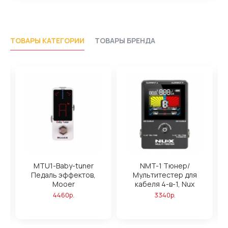
ТОВАРЫ КАТЕГОРИИ
ТОВАРЫ БРЕНДА
MTU1-Baby-tuner
NMT-1 Тюнер/
N
o
Педаль эффектов,
Мультитестер для
Mooer
кабеля 4-в-1, Nux
4460р.
3340р.