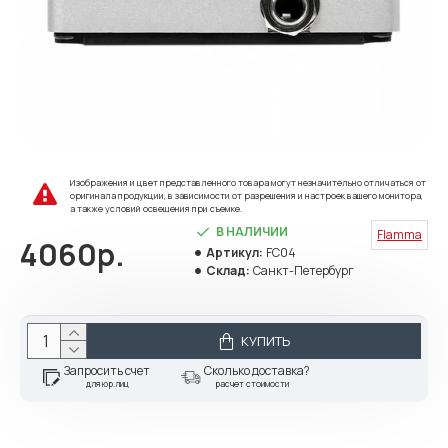
Изображения и цвет представленного товара могут незначительно отличаться от
оригинала продукции, в зависимости от разрешения и настроек вашего монитора,
а также условий освещения при съемке.
В НАЛИЧИИ
Flamma
4060р.
Артикул:
FC04
Склад:
Санкт-Петербург
КУПИТЬ
Запросить счет
Сколько доставка?
для юр.лиц
расчет стоимости