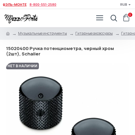
ЭЛЬ-МОНТЕ
8-800-551-2580
RUB
0
Музыкальные инструменты
Гитарные аксессуары
Гитарна
15020400 Ручка потенциометра, черный хром
(2шт), Schaller
НЕТ В НАЛИЧИИ