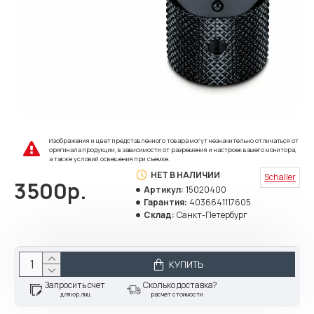
Изображения и цвет представленного товара могут незначительно отличаться от
оригинала продукции, в зависимости от разрешения и настроек вашего монитора,
а также условий освещения при съемке.
НЕТ В НАЛИЧИИ
Schaller
3500р.
Артикул:
15020400
Гарантия:
4036641117605
Склад:
Санкт-Петербург
КУПИТЬ
Запросить счет
Сколько доставка?
для юр.лиц
расчет стоимости