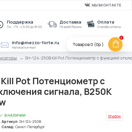
МЫ ВКОНТАКТЕ
Поддержка
Доставка
Оплата
Пн. - Пт.: с 9:00 до 18:00
По всей России
Способы оплаты
0
info@mezzo-forte.ru
Товаров 0 (0р.)
Написать e-mail
енсаторы
SH-124-250B Kill Pot Потенциометр с функцией откл
Kill Pot Потенциометр с
ключения сигнала, B250K
ow
В НАЛИЧИИ
Shadow
Артикул:
SH-124-250B
Склад:
Санкт-Петербург