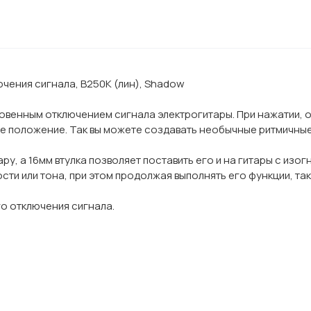
ючения сигнала, B250K (лин), Shadow
мгновенным отключением сигнала электрогитары. При нажатии, 
ое положение. Так вы можете создавать необычные ритмичные 
ру, а 16мм втулка позволяет поставить его и на гитары с изогн
сти или тона, при этом продолжая выполнять его функции, так
о отключения сигнала.