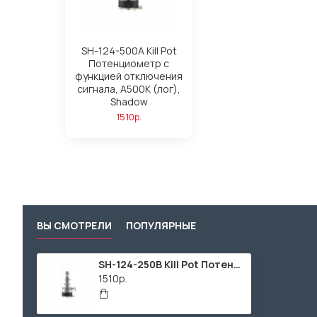
SH-124-500A Kill Pot
Потенциометр с
функцией отключения
сигнала, A500K (лог),
Shadow
1510р.
ВЫ СМОТРЕЛИ
ПОПУЛЯРНЫЕ
SH-124-250B Kill Pot Потенциометр с функцией отключения сигнала, B250K (лин), Shadow
1510р.