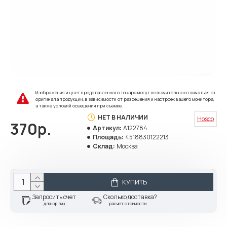
Изображения и цвет представленного товара могут незначительно отличаться от
оригинала продукции, в зависимости от разрешения и настроек вашего монитора,
а также условий освещения при съемке.
НЕТ В НАЛИЧИИ
Hosco
370р.
Артикул:
A122784
Площадь:
4518830122213
Склад:
Москва
КУПИТЬ
Запросить счет
Сколько доставка?
для юр.лиц
расчет стоимости