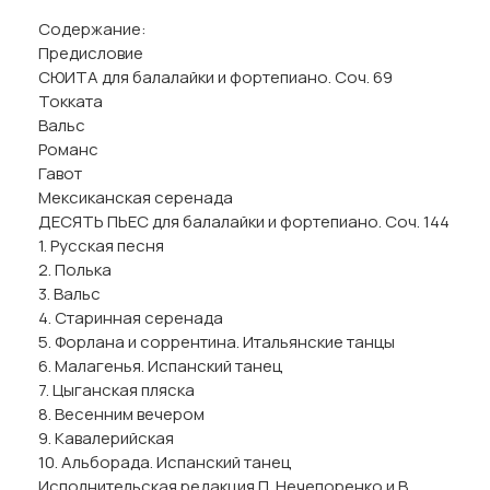
Содержание:
Предисловие
СЮИТА для балалайки и фортепиано. Соч. 69
Токката
Вальс
Романс
Гавот
Мексиканская серенада
ДЕСЯТЬ ПЬЕС для балалайки и фортепиано. Соч. 144
1. Русская песня
2. Полька
3. Вальс
4. Старинная серенада
5. Форлана и соррентина. Итальянские танцы
6. Малагенья. Испанский танец
7. Цыганская пляска
8. Весенним вечером
9. Кавалерийская
10. Альборада. Испанский танец
Исполнительская редакция П. Нечепоренко и В.