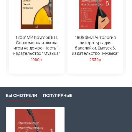
18061МИ Круглов В.П.
18096МИ Антология
Современная школа
литературы для
У
,
игры на домре. Часть 1,
балалайки. Выпуск 5,
"
издательство "Музыка"
издательство "Музыка"
1960р.
2330р.
ВЫ СМОТРЕЛИ
ПОПУЛЯРНЫЕ