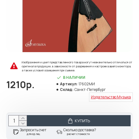
Изображения и цвет представленного товара могут незначительно отличаться от
оригинала продукции, в зависимости от разрешения и настроек вашего монитора,
а также условий освещения при съемке.
В НАЛИЧИИ
1210р.
Артикул:
17602МИ
Склад:
Санкт-Петербург
Издательство Музыка
КУПИТЬ
Запросить счет
Сколько доставка?
для юр.лиц
расчет стоимости