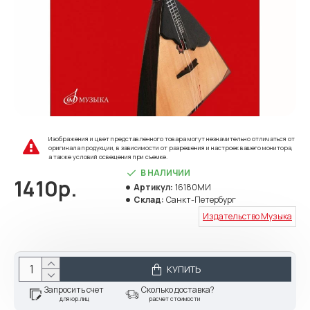
Изображения и цвет представленного товара могут незначительно отличаться от
оригинала продукции, в зависимости от разрешения и настроек вашего монитора,
а также условий освещения при съемке.
В НАЛИЧИИ
1410р.
Артикул:
16180МИ
Склад:
Санкт-Петербург
Издательство Музыка
КУПИТЬ
Запросить счет
Сколько доставка?
для юр.лиц
расчет стоимости