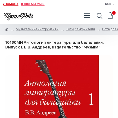
ПОМОНА
8-800-551-2580
RUB
0
Музыкальные инструменты
Ноты, самоучители
Ноты для 
16180МИ Антология литературы для балалайки.
Выпуск 1. В.В. Андреев, издательство "Музыка"