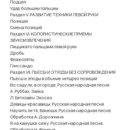
Подцеп
Удар большим пальцем
Раздел V. РАЗВИТИЕ ТЕХНИКИ ЛЕВОЙ РУКИ
Позиции
Смена позиций
Раздел VI. КОЛОРИСТИЧЕСКИЕ ПРИЕМЫ
ЗВУКОИЗВЛЕЧЕНИЯ
Пиццикато пальцами левой руки
Дробь
Флажолеты
Глиссандо
Раздел VII. ПЬЕСЫ И ЭТЮДЫ БЕЗ СОПРОВОЖДЕНИЯ
Пьесы и этюды в объеме четырех позиций
Во саду ли, в огороде. Русская народная песня
А. Руббах. Зайка
Л. Бетховен. Экосез
Девицы-красавицы. Русская народная песня
Научить ли тя, Ванюша. Русская народная песня.
Обработка А. Дорожкина
Я на камушке сижу. Русская народная песня.
Обработка Н. Фомина