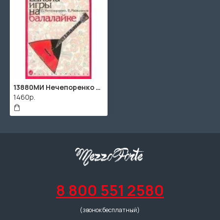
13880МИ Нечепоренко П., Мельников В. Школа игры на балалайке. Издательство "Музыка"
1460р.
8 800 551 2580
(звонок бесплатный)