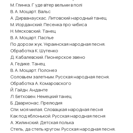
М. Глинка. Г уде вiтер вельми в полi
В. А. Моцарт. Вальс
А. Дирванаускас. Литовский народный танец
М. Иорданский. Песенка про чибиса
Н. Мясковский. Танец
В. А. Моцарт. Паспье
По дорози жук. Украинская народная песня.
Обработка К. Шутенко
Д. Кабалевский. Пионерское звено
А. Гедике. Танец
В. А. Моцарт. Полонез
Соловьем залетным. Русская народная песня.
Обработка А. Комаровского
Й. Гайдн. Анданте
Л. Бетховен. Немецкий танец
Б. Дварионас. Прелюдия
Спи. моя милая. Словацкая народная песня
Как под яблонькой. Русская народная песня
А. Жилинский. Детская полька
Степь, да степь кругом. Русская народная песня.