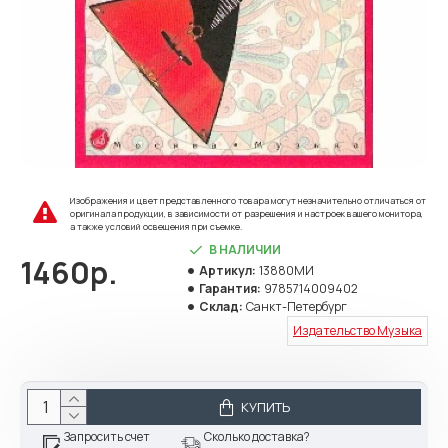
Изображения и цвет представленного товара могут незначительно отличаться от
оригинала продукции, в зависимости от разрешения и настроек вашего монитора,
а также условий освещения при съемке.
В НАЛИЧИИ
1460р.
Артикул:
13880МИ
Гарантия:
9785714009402
Склад:
Санкт-Петербург
Издательство Музыка
КУПИТЬ
Запросить счет
Сколько доставка?