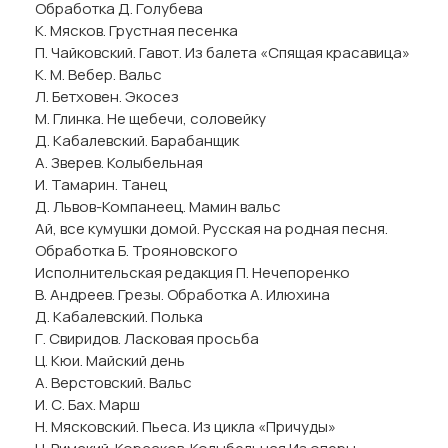
Обработка Д. Голубева
К. Мясков. Грустная песенка
П. Чайковский. Гавот. Из балета «Спящая красавица»
К. М. Вебер. Вальс
Л. Бетховен. Экосез
М. Глинка. Не щебечи, соловейку
Д. Кабалевский. Барабанщик
А. Зверев. Колыбельная
И. Тамарин. Танец
Д. Львов-Компанеец. Мамин вальс
Ай, все кумушки домой. Русская на родная песня.
Обработка Б. Трояновского
Исполнительская редакция П. Нечепоренко
В. Андреев. Грезы. Обработка А. Илюхина
Д. Кабалевский. Полька
Г. Свиридов. Ласковая просьба
Ц. Кюи. Майский день
А. Верстовский. Вальс
И. С. Бах. Марш
Н. Мясковский. Пьеса. Из цикла «Причуды»