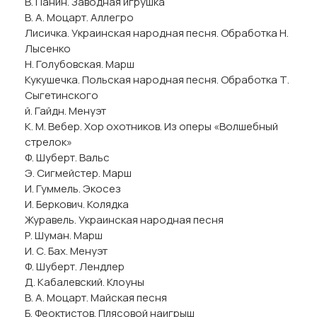
В. Панин. Заводная игрушка
В. А. Моцарт. Аллегро
Лисичка. Украинская народная песня. Обработка Н.
Лысенко
Н. Голубовская. Марш
Кукушечка. Польская народная песня. Обработка Т.
Сыгетинского
й. Гайдн. Менуэт
К. М. Вебер. Хор охотников. Из оперы «Волшебный
стрелок»
Ф. Шуберт. Вальс
Э. Сигмейстер. Марш
И. Гуммель. Экосез
И. Беркович. Колядка
Журавель. Украинская народная песня
Р. Шуман. Марш
И. С. Бах. Менуэт
Ф. Шуберт. Лендлер
Д. Кабалевский. Клоуны
В. А. Моцарт. Майская песня
Б. Феоктистов. Плясовой наигрыш