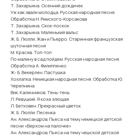
Т. Захарьина. Осенний дождичек
Уж как звали молодца. Русская народная песня.
Обработка Н. Римского-Корсакова
Т. Захарьина. Скок-поскок
Т. Захарьина. Маленький вальс
Ж. Б. Люлли. Жан и Пьерро. Старинная французская
шуточная песня
М. Красев. Топ-топ
По малину в сад пойдем. Русская народная песня.
Обработка А. Филиппенко
Ж- Б. Векерлен. Пастушка
Хохлатка. Немецкая народная песня. Обработка Ю.
Черепнина
Вик. Калинников. Тень-тень
Л. Ревуцкий. Я коза злющая
Л. Бетховен. Прекрасный цветок
Ж. Б. Люлли. Песенка
Ан. Александров. Пьеса на тему немецкой детской
песни «Верхом на палочке»
Ан. Александров. Пьеса на тему чешской детской