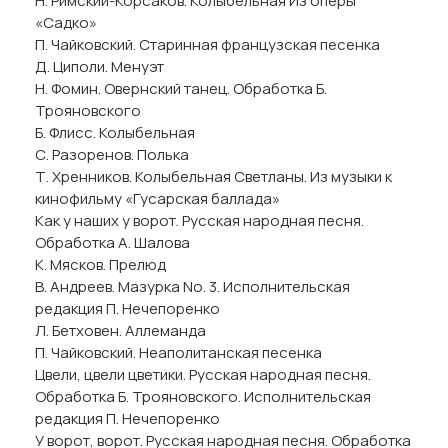
Н. Римский-Корсаков. Колыбельная Из оперы
«Садко»
П. Чайковский. Старинная французская песенка
Д. Циполи. Менуэт
Н. Фомин. Овернский танец. Обработка Б.
Трояновского
Б. Флисс. Колыбельная
С. Разоренов. Полька
Т. Хренников. Колыбельная Светланы. Из музыки к
кинофильму «Гусарская баллада»
Как у наших у ворот. Русская народная песня.
Обработка А. Шалова
К. Мясков. Прелюд
В. Андреев. Мазурка No. 3. Исполнительская
редакция П. Нечепоренко
Л. Бетховен. Аллеманда
П. Чайковский. Неаполитанская песенка
Цвели, цвели цветики. Русская народная песня.
Обработка Б. Трояновского. Исполнительская
редакция П. Нечепоренко
У ворот, ворот. Русская народная песня. Обработка