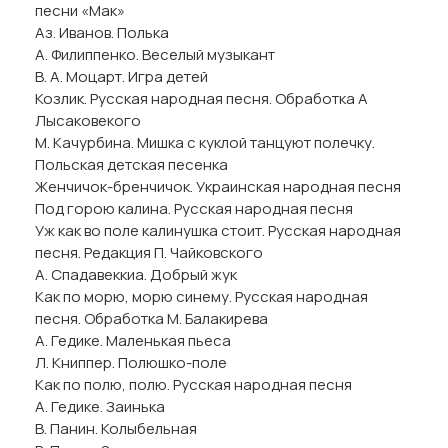
песни «Мак»
Аз. Иванов. Полька
А. Филиппенко. Веселый музыкант
В. А. Моцарт. Игра детей
Козлик. Русская народная песня. Обработка А
Лысаковекого
М. Качурбина. Мишка с куклой танцуют полечку.
Польская детская песенка
Женчичок-бренчичок. Украинская народная песня
Под горою калина. Русская народная песня
Уж как во поле калинушка стоит. Русская народная
песня. Редакция П. Чайковского
А. Спадавеккиа. Добрый жук
Как по морю, морю синему. Русская народная
песня. Обработка М. Балакирева
А. Гедике. Маленькая пьеса
Л. Книппер. Полюшко-поле
Как по полю, полю. Русская народная песня
А. Гедике. Заинька
В. Панин. Колыбельная