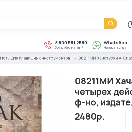
8 800 551 2580
WhatsApp
Звонок бесплатный
Написать в чат
Ноты для клавишных инструментов
08211МИ Хачатурян А. Спа
08211МИ Хача
четырех дей
ф-но, издат
2480р.