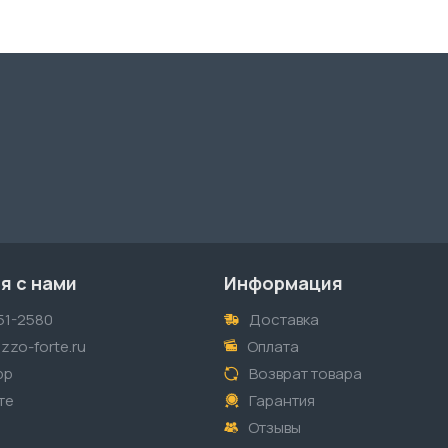
я с нами
Информация
51-2580
Доставка
zzo-forte.ru
Оплата
pp
Возврат товара
те
Гарантия
Отзывы