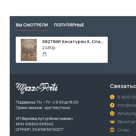
ВЫ СМОТРЕЛИ
ПОПУЛЯРНЫЕ
08211МИ Хачатурян А. Спартак. Балет в четырех действиях. Переложение для ф-но, издательство "Музыка"
2480р.
Связатьс
8-800-5
Поддержка: Пн. – Пт.: с 9:00 до 18:00
info@me
Прием заказов - круглосуточно
WhatsA
ИП Верховод Артур Вячеславович
Вконтак
ИНН: 616804999940
О нас
ОГРНИП: 314619636700277