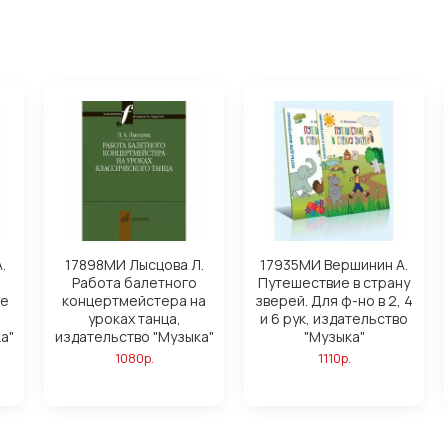
.
17898МИ Лысцова Л.
17935МИ Вершинин А.
Работа балетного
Путешествие в страну
ие
концертмейстера на
зверей. Для ф-но в 2, 4
уроках танца,
и 6 рук, издательство
а"
издательство "Музыка"
"Музыка"
1080р.
1110р.