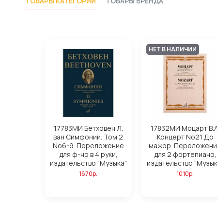
ТОВАРЫ КАТЕГОРИИ
ТОВАРЫ БРЕНДА
НЕТ В НАЛИЧИИ
17783МИ Бетховен Л.
17832МИ Моцарт В.А
ван Симфонии. Том 2
Концерт No21 До
No6-9. Переложение
мажор. Переложен
для ф-но в 4 руки,
для 2 фортепиано,
издательство "Музыка"
издательство "Музык
1670р.
1010р.