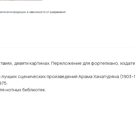
ригинала продукции, в зависимости от разрешения
йствиях, девяти картинах. Переложение для фортепиано, издат
 лучших сценических произведений Арама Хачатуряна (1903–1
975.
ля нотных библиотек.