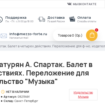
МЫ ВКОНТАКТЕ
Поддержка
Доставка
Оплата
Пн. - Пт.: с 9:00 до 18:00
По всей России
Способы оплаты
0
info@mezzo-forte.ru
Товаров 0 (0р.)
Написать e-mail
ртак. Балет в четырех действиях. Переложение для ф-но, издате
турян А. Спартак. Балет в
ствиях. Переложение для
ельство "Музыка"
НЕТ В НАЛИЧИИ
Издательство
Артикул:
08211МИ
Музыка
Склад:
Санкт-Петербург