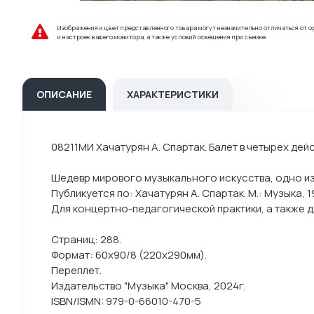
Изображения и цвет представленного товара могут незначительно отличаться от о
и настроек вашего монитора, а также условий освещения при съемке.
ОПИСАНИЕ
ХАРАКТЕРИСТИКИ
08211МИ Хачатурян А. Спартак. Балет в четырех де
Шедевр мирового музыкального искусства, одно из
Публикуется по: Хачатурян А. Спартак. М.: Музыка, 1
Для концертно-педагогической практики, а также д
Страниц: 288.
Формат: 60x90/8 (220х290мм).
Переплет.
Издательство "Музыка" Москва, 2024г.
ISBN/ISMN: 979-0-66010-470-5