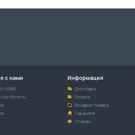
я с нами
Информация
51-2580
Доставка
zzo-forte.ru
Оплата
pp
Возврат товара
те
Гарантия
Отзывы