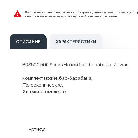
Изображения и цвет представленного товара могут незначительно отличаться от о
и настроек вашего монитора, а также условий освещения при съемке.
ОПИСАНИЕ
ХАРАКТЕРИСТИКИ
BDS500 500 Series Ножки бас-барабана, Zowag
Комплект ножек бас-барабана.
Телескопические.
2 штуки в комплекте.
Артикул