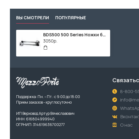
ВЫ СМОТРЕЛИ
ПОПУЛЯРНЫЕ
BDS500 500 Series Ножки бас-барабана, Zowag
3050р.
Связатьс
8-800-5
Поддержка: Пн. – Пт.: с 9:00 до 18:00
info@me
Прием заказов - круглосуточно
WhatsA
ИП Верховод Артур Вячеславович
Вконтак
ИНН: 616804999940
О нас
ОГРНИП: 314619636700277