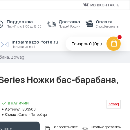
МЫ ВКОНТАКТЕ
Поддержка
Доставка
Оплата
Пн. - Пт.: с 9:00 до 18:00
По всей России
Способы оплаты
0
info@mezzo-forte.ru
Товаров 0 (0р.)
Написать e-mail
абана, Zowag
Series Ножки бас-барабана,
В НАЛИЧИИ
Zowag
Артикул:
BDS500
Склад:
Санкт-Петербург
Запросить счет
Сколько доставка?
КУПИТЬ