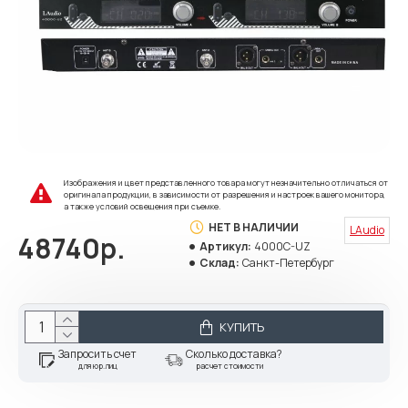
Изображения и цвет представленного товара могут незначительно отличаться от
оригинала продукции, в зависимости от разрешения и настроек вашего монитора,
а также условий освещения при съемке.
НЕТ В НАЛИЧИИ
LAudio
48740р.
Артикул:
4000C-UZ
Склад:
Санкт-Петербург
КУПИТЬ
Запросить счет
Сколько доставка?
для юр.лиц
расчет стоимости