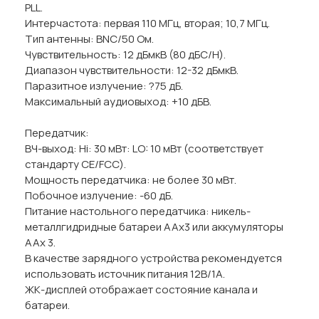
PLL.
Интерчастота: первая 110 МГц, вторая; 10,7 МГц.
Тип антенны: BNC/50 Ом.
Чувствительность: 12 дБмкВ (80 дБС/Н).
Диапазон чувствительности: 12-32 дБмкВ.
Паразитное излучение: ?75 дБ.
Максимальный аудиовыход: +10 дБВ.
Передатчик:
ВЧ-выход: Hi: 30 мВт: LO: 10 мВт (соответствует
стандарту CE/FCC).
Мощность передатчика: не более 30 мВт.
Побочное излучение: -60 дБ.
Питание настольного передатчика: никель-
металлгидридные батареи AAх3 или аккумуляторы
AAх 3.
В качестве зарядного устройства рекомендуется
использовать источник питания 12В/1А.
ЖК-дисплей отображает состояние канала и
батареи.