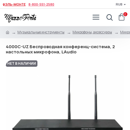
ЭЛЬ-МОНТЕ
8-800-551-2580
RUB
0
Музыкальные инструменты
Микрофоны, аксессуары
Микро
4000C-UZ Беспроводная конференц-система, 2
настольных микрофона, LAudio
НЕТ В НАЛИЧИИ