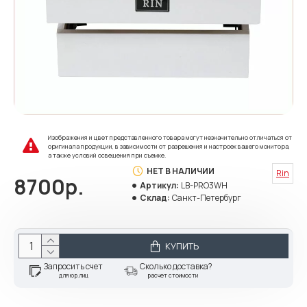
Изображения и цвет представленного товара могут незначительно отличаться от
оригинала продукции, в зависимости от разрешения и настроек вашего монитора,
а также условий освещения при съемке.
НЕТ В НАЛИЧИИ
Rin
8700р.
Артикул:
LB-PRO3WH
Склад:
Санкт-Петербург
КУПИТЬ
Запросить счет
Сколько доставка?
для юр.лиц
расчет стоимости